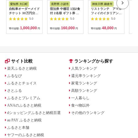
ス
アム
愛知県 大口町
長野県 小諸市
神奈川県 鎌倉市
京
自転車オーダーメイド
宿泊券 中棚荘 1泊2食
リストランテ アマル
専門
チケット 30万円分
付 2名様 ギフト券 チ
フィイのイタリアンデ
菜と
【1360365】
ケット 券 宿泊 旅行
ィナーコースA ペア
池】
5.0
5.0
5.0
温泉 食事
券
鳥コ
064
1,000,000
160,000
48,000
寄付金額:
円
寄付金額:
円
寄付金額:
円
寄付
サイト比較
ランキングから探す
楽天ふるさと納税
人気ランキング
ふるなび
還元率ランキング
ふるさとチョイス
家電ランキング
さとふる
高額ランキング
ふるさとプレミアム
一人暮らし
ANAのふるさと納税
食べ物以外
dショッピングふるさと納税百選
その他のランキング
au PAY ふるさと納税
ふるさと本舗
ヤフーのふるさと納税