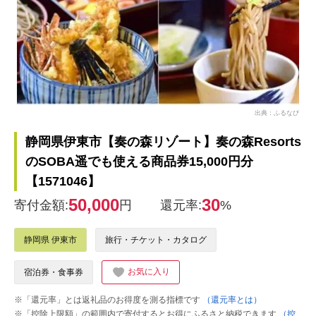
出典：ふるなび
静岡県伊東市【奏の森リゾート】奏の森Resorts
のSOBA遥でも使える商品券15,000円分
【1571046】
50,000
30
寄付金額:
円
還元率:
%
静岡県 伊東市
旅行・チケット・カタログ
お気に入り
宿泊券・食事券
※「還元率」とは返礼品のお得度を測る指標です
（還元率とは）
※「控除上限額」の範囲内で寄付するとお得にふるさと納税できます
（控