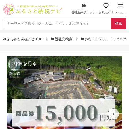
限度額をチェック
お気に入り
メニュー
検索
ふるさと納税ナビ TOP
返礼品検索
旅行・チケット・カタログ
詳細を見る