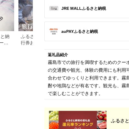
JRE MALLふるさと納税
auPAYふるさと納税
さと納
ふるさと納税でもらえる旅
【2026年最新】ふ
ード
行券おすすめランキング
税 金券の返礼品ラ
【2026年最新版】還元率・
｜旅行券・食事券
返礼品紹介
旅行会社別で徹底比較
を比較
霧島市での旅行を満喫するためのクー
の交通費や観光、体験の費用にも利用
合わせてゆっくりと利用できます。霧
酎や地鶏などが有名です。観光も、霧
で楽しむことができます。
ふるさと