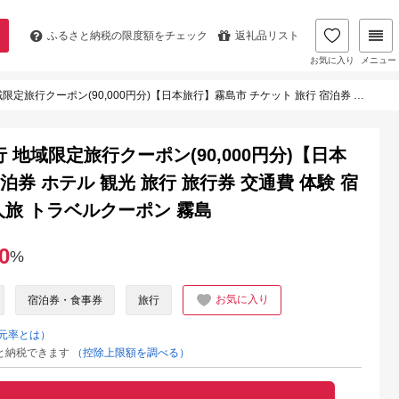
ふるさと納税の
限度額をチェック
返礼品リスト
お気に入り
メニュー
分)【日本旅行】霧島市 チケット 旅行 宿泊券 ホテル 観光 旅行 旅行券 交通費 体験 宿泊 夏休み 冬休み 家族旅行 一人旅 トラベルクーポン 霧島
行 地域限定旅行クーポン(90,000円分)【日本
泊券 ホテル 観光 旅行 旅行券 交通費 体験 宿
人旅 トラベルクーポン 霧島
0
%
お気に入り
宿泊券・食事券
旅行
元率とは）
と納税できます
（控除上限額を調べる）