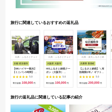
旅行に関連しているおすすめの返礼品
出典：ふるさとチョイ
出典：ふるさとチョイ
出典：楽天ふるさと納
ス
ス
税
京都 府京都市
大阪府 大阪市
兵庫県 香美町
【MKハイヤー観光】
HISふるさと納税クー
【ふるさと納税】＼有
【ミニバン5時間】ド
ポン（大阪市）
効期限2年／ ギフトに
ライバーとめぐるとっ
30,000円分_OS039-
も使える 宿泊補助券
5.0
5.0
5.0
ておきの京都観光（3
0001-07
60,000円分 宿泊助成
108,000
100,000
200,000
／21-6／20・10／1-
券 宿泊券 旅 トラベル
寄付金額:
円
寄付金額:
円
寄付金額:
円
11／30）
旅行券 兵庫県 香美町
カニ 温泉 海 観光 旅
行 関西 ホテル 旅館
旅行の返礼品に関連している記事の紹介
宿 体験 ギフト クーポ
ン 宿泊 お泊り 国内旅
行 但馬牛 旅館 温泉宿
プレゼント 贈答 母の
日 25-09