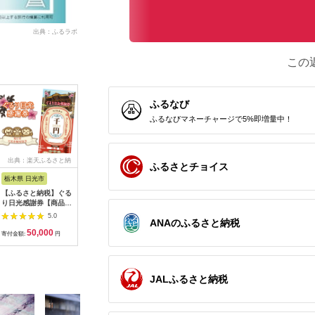
出典：ふるラボ
この
ふるなび
ふるなびマネーチャージで5%即増量中！
出典：楽天ふるさと納
出典：ふるラボ
出典：楽天ふるさと納
出
ふるさとチョイス
税
税
栃木県 日光市
三重県 多気町
静岡県 東伊豆町
高知県 土
【ふるさと納税】ぐる
宿泊券 90,000円分 コ
【ふるさと納税】迷っ
あしずり温
り日光感謝券【商品券
ンランショップ・ジャ
たらコレ！ ひがしい
宿泊クーポン
1万5千円分】｜旅行
パンが監修したはじめ
ず 満喫 宿泊 補助
円分 あし
5.0
5.0
5.0
ANAのふるさと納税
券 クーポン券 お食事
てのホテル
券 （6千円分）
旅行券 ト
50,000
300,000
20,000
1
券 旅行 観光 温泉 旅
HACIENDA VISON ハ
B001／静岡県 東伊
家族 温泉
寄付金額:
円
寄付金額:
円
寄付金額:
円
寄付金額:
館 ホテル カフェ レジ
シェンダ ヴィソン マ
豆町
旅行 国内
ャー施設 地域商品券
ナーホテル ホテルチ
泊施設 自
チケット 日光市
ケット ホテル宿泊券
県 土佐清
[0292]
宿泊チケット 宿泊券
【R0131
JALふるさと納税
旅行宿泊券 観光宿泊
券 高級 高級宿 三重県
多気町 AI-30