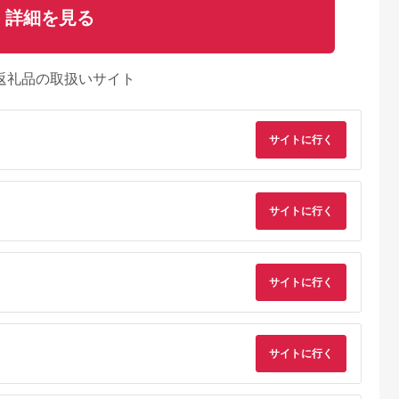
詳細を見る
返礼品の取扱いサイト
サイトに行く
典：ふるラボ
出典：楽天ふるさと納
出典：さとふる
出典：楽天ふるさと
サイトに行く
税
佐清水市
沖縄県 糸満市
群馬県 桐生市
長野県 軽井沢町
泉郷 共通
【ふるさと納税】【糸
桐生カントリークラブ
【ふるさと納税】軽
券 3,000
満市】しろくまツアー
使えるゴルフ利用券
沢 星野リゾート ふる
ずり温泉郷
で利用可能なWEB旅
(4,000円相当)
さと納税宿泊ギフト
5.0
5.0
5.0
5.0
サイトに行く
ラベル ペア
行クーポン(6万円分）
(300,000円分) 宿泊
0,000
200,000
15,000
1,000,000
 ホテル 観光
星のや軽井沢 ホテル
円
寄付金額:
円
寄付金額:
円
寄付金額:
旅行 宿泊 宿
ブレストンコート
然 旅館 高知
BEB5軽井沢 お届
水市
け：※ご注文からお
3】
けまで1ヶ月～1ヶ月
サイトに行く
半ほど頂戴します。
届け指定日は承れま
んので予めご了承願
ます。