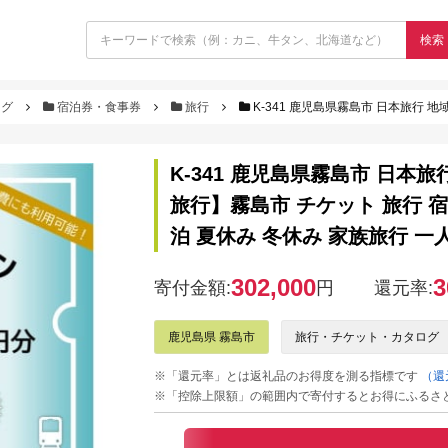
検索
ログ
宿泊券・食事券
旅行
K-341 鹿児島県霧島市 日本旅行 地域限定旅行クーポン(90,000円
K-341 鹿児島県霧島市 日本旅
旅行】霧島市 チケット 旅行 宿
泊 夏休み 冬休み 家族旅行 一
302,000
3
寄付金額:
円
還元率:
鹿児島県 霧島市
旅行・チケット・カタログ
※「還元率」とは返礼品のお得度を測る指標です
（還
※「控除上限額」の範囲内で寄付するとお得にふるさ