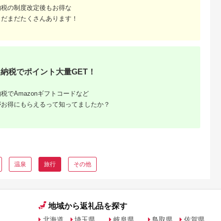
納税の制度改定後もお得な
まだまだたくさんあります！
納税でポイント大量GET！
税でAmazonギフトコードなど
がお得にもらえるって知ってましたか？
温泉
旅行
その他
地域から返礼品を探す
北海道
埼玉県
岐阜県
鳥取県
佐賀県