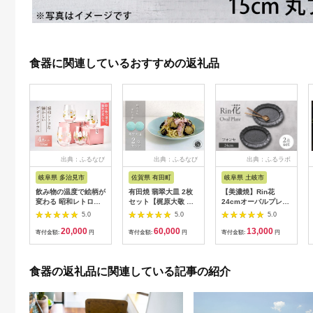
食器に関連しているおすすめの返礼品
出典：ふるなび
出典：ふるなび
出典：ふるラボ
岐阜県 多治見市
佐賀県 有田町
岐阜県 土岐市
飲み物の温度で絵柄が
有田焼 翡翠大皿 2枚
【美濃焼】Rin花
変わる 昭和レトロな
セット【梶原大敬 茂
24cmオーバルプレー
懐かしいデザイン グ
正工房】 器 うつわ 食
ト2点セット（ﾌｫﾝｾ）
5.0
5.0
5.0
ラス 4点 セット【昭
器 皿 大皿 パスタ皿
【Felice-フェリーチ
20,000
60,000
13,000
和転写】[TCF001]
カレー皿 ワンプレー
ェ-藤田陶器】
寄付金額:
円
寄付金額:
円
寄付金額:
円
ト 2枚 セット ペア 青
[MBX067]
磁 翡翠 青 ブルー グ
リーン 作家 手仕事 ろ
食器の返礼品に関連している記事の紹介
くろ シンプル 電子レ
ンジ対応 60000円 6
万円 ak044