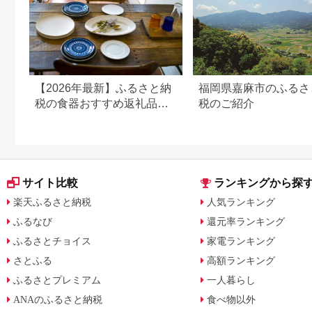
【2026年最新】ふるさと納
福岡県嘉麻市のふるさ
税の食器おすすめ返礼品｜
税のご紹介
産地・寄付額別に選び方も
解説
サイト比較
ランキングから探
楽天ふるさと納税
人気ランキング
ふるなび
還元率ランキング
ふるさとチョイス
家電ランキング
さとふる
高額ランキング
ふるさとプレミアム
一人暮らし
ANAのふるさと納税
食べ物以外