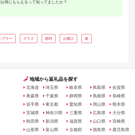
がお得にもらえるって知ってましたか？
るさと納
ンブラー
グラス
徳利
お猪口
箸
品の人
ング
地域から返礼品を探す
北海道
埼玉県
岐阜県
鳥取県
佐賀県
青森県
千葉県
静岡県
島根県
長崎県
岩手県
東京都
愛知県
岡山県
熊本県
宮城県
神奈川県
三重県
広島県
大分県
秋田県
新潟県
滋賀県
山口県
宮崎県
山形県
富山県
京都府
徳島県
鹿児島県