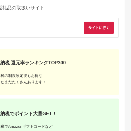
返礼品の取扱いサイト
サイトに行く
納税 還元率ランキングTOP300
典：ふるなび
出典：ふるなび
出典：ふるさとチョイ
出典：ふるラ
ス
ケ崎市
新潟県 燕市
岐阜県 土岐市
愛知県 名古屋市
納税の制度改定後もお得な
18-8ステンレス 二重
【美濃焼】祥-syo- 土
Tableware Deep
まだまだたくさんあります！
笹っ葉に四角
構造エレガンスタンブ
瓶急須ギフト 茶敷き
Bowl Curveペアセッ
カガミクリス
ラー シャンパンゴー
付き 絹【株式会社ロ
ト14cm 霞
5.0
5.0
5.0
5.0
70-2943‐
ルド
ロ】 [MBZ032]
2,000
10,000
33,000
28,000
ックグラス ウ
円
寄付金額:
円
寄付金額:
円
寄付金額:
円
江戸切子
納税でポイント大量GET！
税でAmazonギフトコードなど