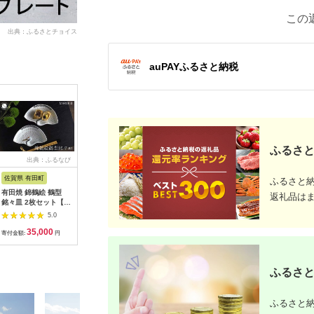
この
出典：ふるさとチョイス
auPAYふるさと納税
ふるさと
出典：ふるなび
出典：ふるなび
出典：ふるなび
出
佐賀県 有田町
長崎県 波佐見町
長崎県 波佐見町
茨城県 龍
ふるさと
有田焼 錦鶴絵 鶴型
【波佐見焼】しのぎ
【波佐見焼】デイジー
江戸切子 ペアロック
返礼品は
銘々皿 2枚セット【丸
茶碗 大2個セット グ
ティーポット S（グレ
グラス〈
兄商社】食器 器 うつ
レー・ピンク 食器 ち
ー） 食器 皿 【西山】
籠目紋〉
5.0
5.0
5.0
わ 皿 取皿 縁起物 鶴
ゃわん【一龍陶苑】
【NISHIYAMAJAPAN
タル TPS3
35,000
12,000
22,000
5
ツル お祝い お正月 お
[CC93]
】 [CB72] 波佐見焼
AB | ロ
寄付金額:
円
寄付金額:
円
寄付金額:
円
寄付金額:
せち ハレの日 35000
九州
イスキー 
円 3.5万円 as016
ふるさと
ふるさと納