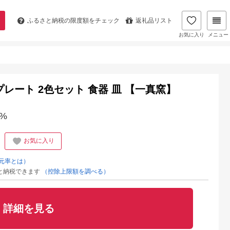
ふるさと納税の
限度額をチェック
返礼品リスト
お気に入り
メニュー
 プレート 2色セット 食器 皿 【一真窯】
%
お気に入り
元率とは）
と納税できます
（控除上限額を調べる）
詳細を見る