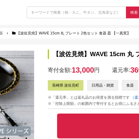
検索
器
【波佐見焼】WAVE 15cm 丸 プレート 2色セット 食器 皿 【一真窯】
【波佐見焼】WAVE 15cm 丸
13,000
36
寄付金額:
円
還元率:
長崎県 波佐見町
日用品・雑貨
食器
※「還元率」とは返礼品のお得度を測る指標です
（還
※「控除上限額」の範囲内で寄付するとお得にふるさ