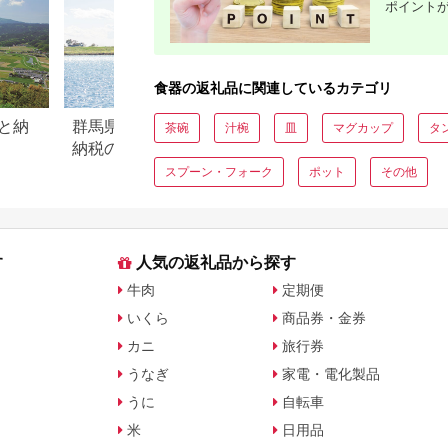
ポイント
食器の返礼品に関連しているカテゴリ
と納
群馬県千代田町のふるさと
【2026年最新】ふ
茶碗
汁椀
皿
マグカップ
タ
納税のご紹介
税「SHIRO」返礼
気・還元率ランキ
スプーン・フォーク
ポット
その他
す
人気の返礼品から探す
牛肉
定期便
いくら
商品券・金券
カニ
旅行券
うなぎ
家電・電化製品
うに
自転車
米
日用品