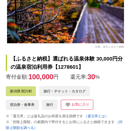
出典：楽天ふるさと納税
【ふるさと納税】選ばれる温泉体験 30,000円分
の温泉宿泊利用券【1278601】
100,000
30
寄付金額:
円
還元率:
%
新潟県 関川村
旅行・チケット・カタログ
お気に入り
宿泊券・食事券
旅行
※「還元率」とは返礼品のお得度を測る指標です
（還元率とは）
※「控除上限額」の範囲内で寄付するとお得にふるさと納税できます
（控
除上限額を調べる）