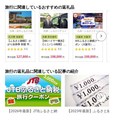
旅行に関連しているおすすめの返礼品
出典：楽天ふるさと納
出典：ふるさとチョイ
出典：ふるさとチョイ
出
税
ス
ス
石川県 加賀市
京都 府京都市
大阪府 大阪市
兵
【ふるさと納税】 か
【MKハイヤー観光】
HISふるさと納税クー
【ふ
がり吉祥亭 和室 平日
【ミニバン5時間】ド
ポン（大阪市）
効期
限定 ペア宿泊券 1泊2
ライバーとめぐるとっ
30,000円分_OS039-
も使
5.0
5.0
5.0
食付 2名 ペア 食事付
ておきの京都観光（3
0001-07
60
温泉 宿泊券 旅行 トラ
／21-6／20・10／1-
券 
127,000
108,000
100,000
寄付金額:
円
寄付金額:
円
寄付金額:
円
寄付
ベル 宿泊 宿泊施設 宿
11／30）
旅行
レジャー F6P-0991
カニ
行 
宿 
旅行の返礼品に関連している記事の紹介
ン 
行 
プレ
日 2
【2026年最新】JTBふるさと納
【2023年最新】ふるさと納