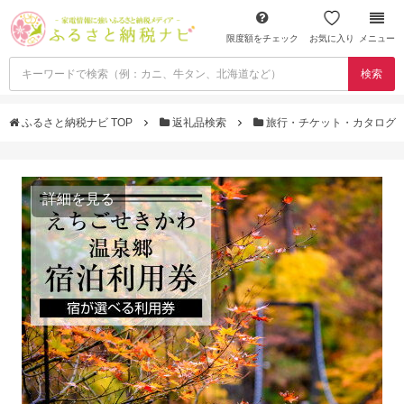
限度額をチェック
お気に入り
メニュー
検索
ふるさと納税ナビ TOP
返礼品検索
旅行・チケット・カタログ
詳細を見る