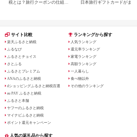
税とは？旅行クーポンの仕組
日本旅行ギフトカードがまだ
み・使い方をわかりやすく解説
らえる⁉
サイト比較
ランキングから探す
楽天ふるさと納税
人気ランキング
ふるなび
還元率ランキング
ふるさとチョイス
家電ランキング
さとふる
高額ランキング
ふるさとプレミアム
一人暮らし
ANAのふるさと納税
食べ物以外
dショッピングふるさと納税百選
その他のランキング
au PAY ふるさと納税
ふるさと本舗
ヤフーのふるさと納税
マイナビふるさと納税
ポイント還元キャンペーン
人気の返礼品から探す