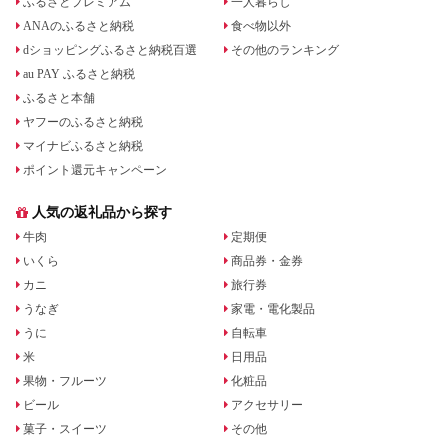
ふるさとプレミアム
一人暮らし
ANAのふるさと納税
食べ物以外
dショッピングふるさと納税百選
その他のランキング
au PAY ふるさと納税
ふるさと本舗
ヤフーのふるさと納税
マイナビふるさと納税
ポイント還元キャンペーン
人気の返礼品から探す
牛肉
定期便
いくら
商品券・金券
カニ
旅行券
うなぎ
家電・電化製品
うに
自転車
米
日用品
果物・フルーツ
化粧品
ビール
アクセサリー
菓子・スイーツ
その他