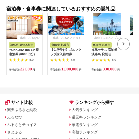
宿泊券・食事券に関連しているおすすめの返礼品
出典：ふるなび
出典：ふるさとチョイ
出典：ふるさとプレミ
出
ス
アム
福島県 会津若松市
宮崎県 都城市
兵庫県 淡路市
高
YUKKURA Inn 1名様
【先行受付】ゴルフク
海風テラス 宿泊券
スノ
宿泊券 (6600円分) ワ
ラブ購入補助券
淡路島 貸別荘
川キ
ーケーションお試しプ
300,000円_GI-
「住
5.0
5.0
5.0
ラン｜東北 福島県 会
C701_(都城市) ゴルフ
ア宿
津若松市 東山温泉 旅
ゴルフクラブ ダンロ
22,000
1,000,000
330,000
寄付金額:
円
寄付金額:
円
寄付金額:
円
寄付
行 クーポン 利用券
ップ ゼクシオ スリク
[0800]
ソン クリーブランド
チケット 購入補助券
アイアン ドライバー
フェアウェイウッド
ハイブリッド ウエッ
ジ 最新モデル
サイト比較
ランキングから探す
楽天ふるさと納税
人気ランキング
ふるなび
還元率ランキング
ふるさとチョイス
家電ランキング
さとふる
高額ランキング