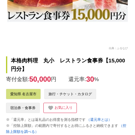
出典：ふるなび
本格肉料理 丸小 レストラン食事券【15,000
円分】
50,000
30
寄付金額:
円
還元率:
%
愛知県 名古屋市
旅行・チケット・カタログ
お気に入り
宿泊券・食事券
※「還元率」とは返礼品のお得度を測る指標です
（還元率とは）
※「控除上限額」の範囲内で寄付するとお得にふるさと納税できます
（控
除上限額を調べる）