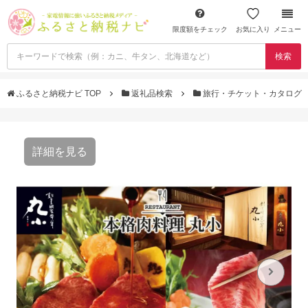
限度額をチェック
お気に入り
メニュー
検索
ふるさと納税ナビ TOP
返礼品検索
旅行・チケット・カタログ
詳細を見る