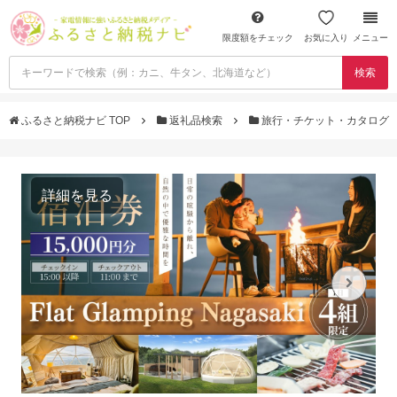
限度額をチェック
お気に入り
メニュー
検索
ふるさと納税ナビ TOP
返礼品検索
旅行・チケット・カタログ
詳細を見る