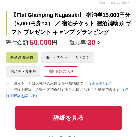
出典：ふるさとチョイス
【Flat Glamping Nagasaki】 宿泊券15,000円分
（5,000円券×3） ／ 宿泊チケット 宿泊補助券 ギ
フト プレゼント キャンプ グランピング
50,000
30
寄付金額:
円
還元率:
%
長崎県 長崎市
旅行・チケット・カタログ
お気に入り
宿泊券・食事券
※「還元率」とは返礼品のお得度を測る指標です
（還元率とは）
※「控除上限額」の範囲内で寄付するとお得にふるさと納税できます
（控
除上限額を調べる）
詳細を見る