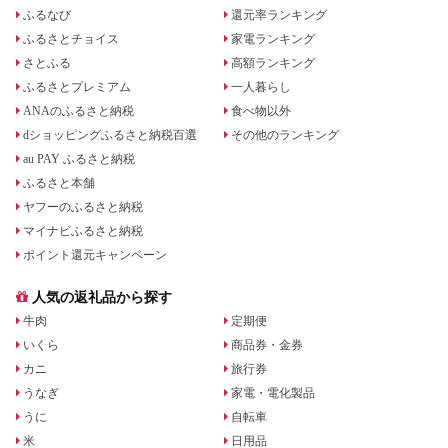
ふるなび
還元率ランキング
ふるさとチョイス
家電ランキング
さとふる
高額ランキング
ふるさとプレミアム
一人暮らし
ANAのふるさと納税
食べ物以外
dショッピングふるさと納税百選
その他のランキング
au PAY ふるさと納税
ふるさと本舗
ヤフーのふるさと納税
マイナビふるさと納税
ポイント還元キャンペーン
人気の返礼品から探す
牛肉
定期便
いくら
商品券・金券
カニ
旅行券
うなぎ
家電・電化製品
うに
自転車
米
日用品