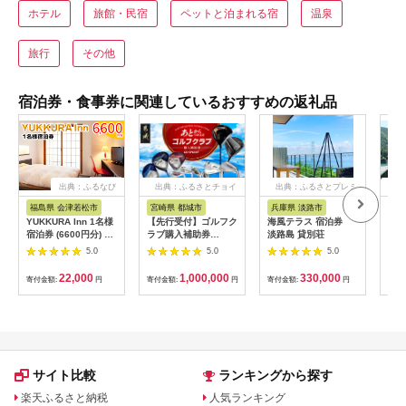
ホテル
旅館・民宿
ペットと泊まれる宿
温泉
旅行
その他
宿泊券・食事券に関連しているおすすめの返礼品
出典：ふるなび
出典：ふるさとチョイ
出典：ふるさとプレミ
出
ス
アム
福島県 会津若松市
宮崎県 都城市
兵庫県 淡路市
高
YUKKURA Inn 1名様
【先行受付】ゴルフク
海風テラス 宿泊券
スノ
宿泊券 (6600円分) ワ
ラブ購入補助券
淡路島 貸別荘
川キ
ーケーションお試しプ
300,000円_GI-
「住
5.0
5.0
5.0
ラン｜東北 福島県 会
C701_(都城市) ゴルフ
ア宿
津若松市 東山温泉 旅
ゴルフクラブ ダンロ
22,000
1,000,000
330,000
寄付金額:
円
寄付金額:
円
寄付金額:
円
寄付
行 クーポン 利用券
ップ ゼクシオ スリク
[0800]
ソン クリーブランド
チケット 購入補助券
アイアン ドライバー
フェアウェイウッド
ハイブリッド ウエッ
ジ 最新モデル
サイト比較
ランキングから探す
楽天ふるさと納税
人気ランキング