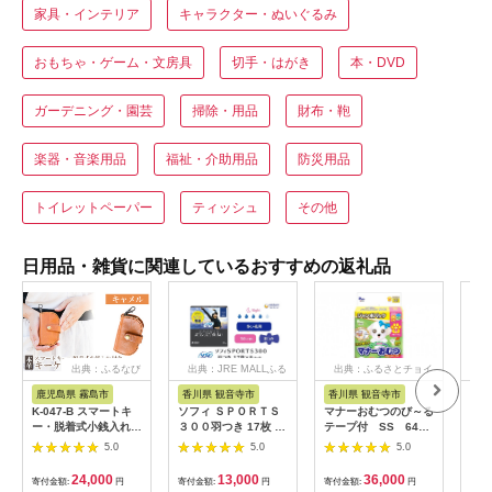
家具・インテリア
キャラクター・ぬいぐるみ
おもちゃ・ゲーム・文房具
切手・はがき
本・DVD
ガーデニング・園芸
掃除・用品
財布・鞄
楽器・音楽用品
福祉・介助用品
防災用品
トイレットペーパー
ティッシュ
その他
日用品・雑貨に関連しているおすすめの返礼品
出典：ふるなび
出典：JRE MALLふる
出典：ふるさとチョイ
さと納税
ス
鹿児島県 霧島市
香川県 観音寺市
香川県 観音寺市
茨
K-047-B スマートキ
ソフィ ＳＰＯＲＴＳ
マナーおむつのび～る
アク
ー・脱着式小銭入れ付
３００羽つき 17枚 ×8
テープ付 SS 64枚
ブー
きキーケース＜キャメ
日用品 生理用品 ナプ
× 6袋
え用1
5.0
5.0
5.0
ル＞【m's】霧島市 革
キン ずれに強い スポ
ゃれ
革製品 牛革 本革 ヌメ
ーツ用 ユニチャーム
24,000
13,000
36,000
寄付金額:
円
寄付金額:
円
寄付金額:
円
寄付
革 キーケース コイン