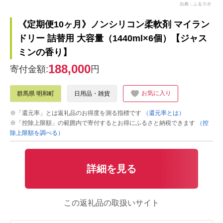
出典：ふるラボ
《定期便10ヶ月》ノンシリコン柔軟剤 マイラン
ドリー 詰替用 大容量（1440ml×6個）【ジャス
ミンの香り】
188,000
寄付金額:
円
お気に入り
群馬県 明和町
日用品・雑貨
※「還元率」とは返礼品のお得度を測る指標です
（還元率とは）
※「控除上限額」の範囲内で寄付するとお得にふるさと納税できます
（控
除上限額を調べる）
詳細を見る
この返礼品の取扱いサイト