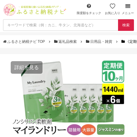
限度額をチェック
お気に入り
メニュー
検索
ふるさと納税ナビ TOP
返礼品検索
日用品・雑貨
《定期
詳細を見る