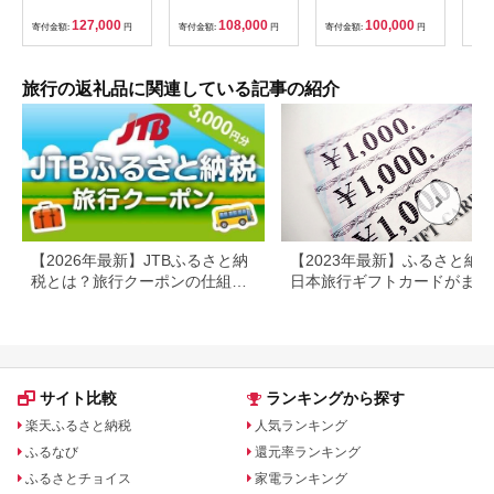
食付 2名 ペア 食事付
ておきの京都観光（3
0001-07
60
温泉 宿泊券 旅行 トラ
／21-6／20・10／1-
券 
127,000
108,000
100,000
寄付金額:
円
寄付金額:
円
寄付金額:
円
寄付
ベル 宿泊 宿泊施設 宿
11／30）
旅行
レジャー F6P-0991
カニ
行 
宿 
旅行の返礼品に関連している記事の紹介
ン 
行 
プレ
日 2
【2026年最新】JTBふるさと納
【2023年最新】ふるさと納
税とは？旅行クーポンの仕組
日本旅行ギフトカードがまだ
み・使い方をわかりやすく解説
らえる⁉
サイト比較
ランキングから探す
楽天ふるさと納税
人気ランキング
ふるなび
還元率ランキング
ふるさとチョイス
家電ランキング