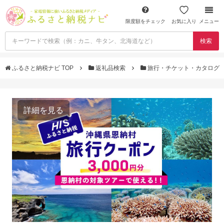
限度額をチェック
お気に入り
メニュー
検索
ふるさと納税ナビ TOP
返礼品検索
旅行・チケット・カタログ
詳細を見る