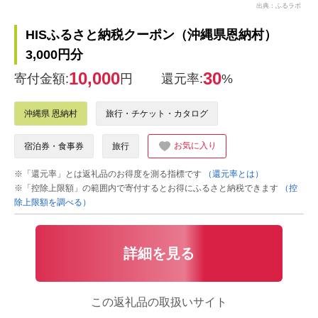
出典：ふるラボ
HISふるさと納税クーポン（沖縄県恩納村）
3,000円分
10,000
30
寄付金額:
円
還元率:
%
沖縄県 恩納村
旅行・チケット・カタログ
お気に入り
宿泊券・食事券
旅行
※「還元率」とは返礼品のお得度を測る指標です
（還元率とは）
※「控除上限額」の範囲内で寄付するとお得にふるさと納税できます
（控
除上限額を調べる）
詳細を見る
この返礼品の取扱いサイト