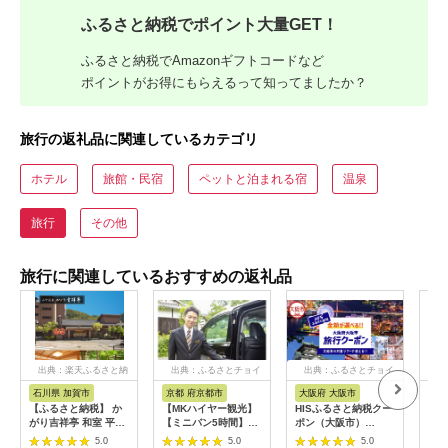
ふるさと納税でポイント大量GET！
ふるさと納税でAmazonギフトコードなど
ポイントがお得にもらえるって知ってましたか？
旅行の返礼品に関連しているカテゴリ
ホテル
旅館・民宿
ペットと泊まれる宿
温泉
旅行
その他
旅行に関連しているおすすめの返礼品
出典：楽天ふるさと納
出典：ふるさとチョイ
出典：ふるさとチョイ
出
税
ス
ス
石川県 加賀市
京都 府京都市
大阪府 大阪市
兵
【ふるさと納税】 か
【MKハイヤー観光】
HISふるさと納税クー
【ふ
がり吉祥亭 和室 平日
【ミニバン5時間】ド
ポン（大阪市）
効期
限定 ペア宿泊券 1泊2
ライバーとめぐるとっ
30,000円分_OS039-
も使
5.0
5.0
5.0