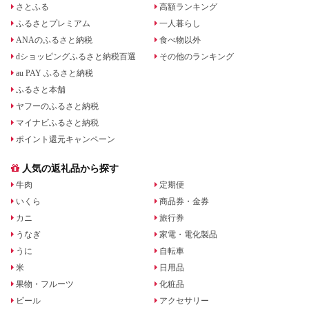
さとふる
高額ランキング
ふるさとプレミアム
一人暮らし
ANAのふるさと納税
食べ物以外
dショッピングふるさと納税百選
その他のランキング
au PAY ふるさと納税
ふるさと本舗
ヤフーのふるさと納税
マイナビふるさと納税
ポイント還元キャンペーン
人気の返礼品から探す
牛肉
定期便
いくら
商品券・金券
カニ
旅行券
うなぎ
家電・電化製品
うに
自転車
米
日用品
果物・フルーツ
化粧品
ビール
アクセサリー