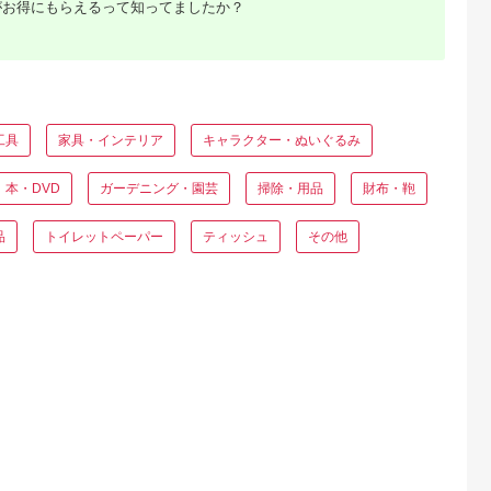
がお得にもらえるって知ってましたか？
典：ふるラボ
出典：ふるなび
出典：ふるさとチョイ
出典：JRE MALLふ
ス
さと納
山市
北海道 紋別市
岐阜県 土岐市
静岡県 富士市
ITA 日葵ボ
4-4 毛(もう)かわいす
【美濃焼+キャンプ】
ペンギン芯なし超ロ
毛混 敷布
ぎ！キーホルダー
ネルドリッパー”スピ
グパルプ250ｍ4Ｒ 
ブルロング
ール” Darkカラー 専
ングル5倍長巻きトイ
5.0
5.0
5.0
5.0
業150年の
用フィルター1枚付き
レットペーパー エ
工具
家具・インテリア
キャラクター・ぬいぐるみ
8,000
4,000
28,000
24,000
績
【Blue life design】
コ 長持ち [sf002-
円
寄付金額:
円
寄付金額:
円
寄付金額:
円
36】
[MCJ008]
069]
本・DVD
ガーデニング・園芸
掃除・用品
財布・鞄
品
トイレットペーパー
ティッシュ
その他