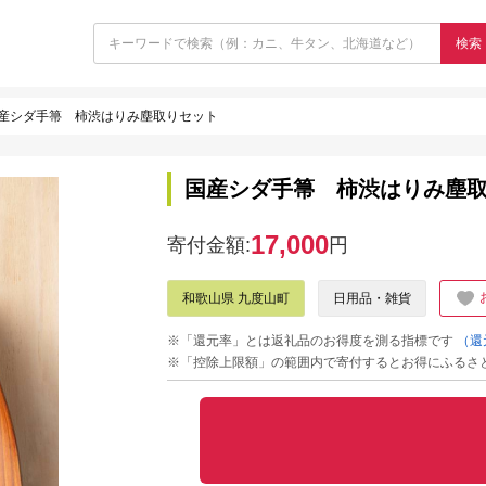
検索
産シダ手箒 柿渋はりみ塵取りセット
国産シダ手箒 柿渋はりみ塵
17,000
寄付金額:
円
和歌山県 九度山町
日用品・雑貨
※「還元率」とは返礼品のお得度を測る指標です
（還
※「控除上限額」の範囲内で寄付するとお得にふるさ