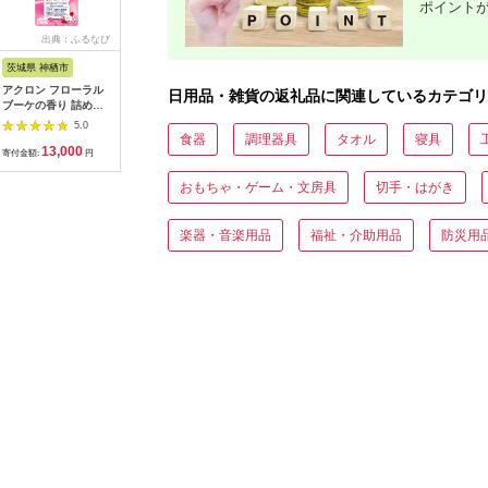
ポイント
出典：ふるなび
出典：JRE MALLふる
出典：ふるさと本舗
出
さと納税
茨城県 神栖市
神奈川県 鎌倉市
大阪府 河内長野市
栃木県 小
アクロン フローラル
【鎌倉天幕】ふるさと
観葉植物 ビカクシダ
APHROD
日用品・雑貨の返礼品に関連しているカテゴリ
ブーケの香り 詰め替
納税限定品 GL
Pegasusコルク仕立
リューム羊
え用12袋 セット おし
CHAIR／SAFARI 折り
て | コウモリラン 壁
団セミダ
5.0
5.0
5.0
ゃれ着用
畳み式アウトドアチェ
掛け 板付け インテリ
日本製 創
食器
調理器具
タオル
寝具
13,000
60,000
37,000
4
ア(座面生地・２枚使
ア 室内 4月-12月発送
信頼と実
寄付金額:
円
寄付金額:
円
寄付金額:
円
寄付金額:
い) KTM-CHSF
【10983
おもちゃ・ゲーム・文房具
切手・はがき
楽器・音楽用品
福祉・介助用品
防災用