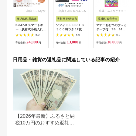
出典：ふるなび
出典：JRE MALLふる
出典：ふるさとチョイ
さと納税
ス
鹿児島県 霧島市
香川県 観音寺市
香川県 観音寺市
K-047-B スマートキ
ソフィ ＳＰＯＲＴＳ
マナーおむつのび～る
ー・脱着式小銭入れ付
３００羽つき 17枚 ×8
テープ付 SS 64枚
きキーケース＜キャメ
日用品 生理用品 ナプ
× 6袋
5.0
5.0
5.0
ル＞【m's】霧島市 革
キン ずれに強い スポ
24,000
13,000
36,000
革製品 牛革 本革 ヌメ
ーツ用 ユニチャーム
寄付金額:
円
寄付金額:
円
寄付金額:
円
革 キーケース コイン
ケース 小銭入れ ハン
ドメイド 手作り
日用品・雑貨の返礼品に関連している記事の紹介
【2026年最新】ふるさと納
税10万円のおすすめ返礼品
ランキング｜食品・家電・