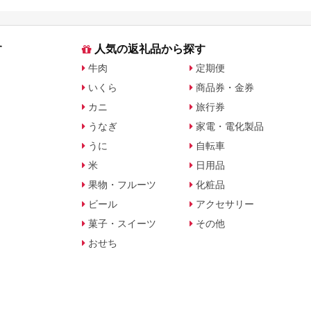
す
人気の返礼品から探す
牛肉
定期便
いくら
商品券・金券
カニ
旅行券
うなぎ
家電・電化製品
うに
自転車
米
日用品
果物・フルーツ
化粧品
ビール
アクセサリー
菓子・スイーツ
その他
おせち