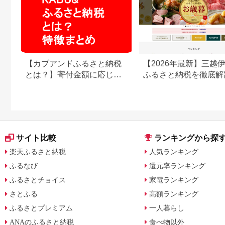
【カブアンドふるさと納税
【2026年最新】三越
とは？】寄付金額に応じて
ふるさと納税を徹底解
株がもらえるサービス
強みと弱みを解説
サイト比較
ランキングから探
楽天ふるさと納税
人気ランキング
ふるなび
還元率ランキング
ふるさとチョイス
家電ランキング
さとふる
高額ランキング
ふるさとプレミアム
一人暮らし
ANAのふるさと納税
食べ物以外