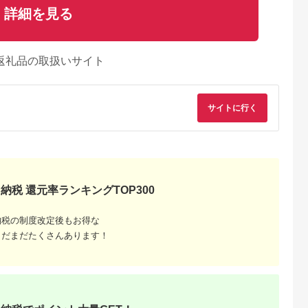
詳細を見る
返礼品の取扱いサイト
サイトに行く
Lふるさと納税
出典：ふるなび
出典：Yahoo!ふるさと
出典：Yahoo!ふるさ
納税
納
崎市
京都 府綾部市
山梨県 甲府市
山梨県 甲府市
納税 還元率ランキングTOP300
 バッグに
ラウンド本革長財布
ふるさと納税 甲府市
ふるさと納税 甲府市
えるロングリ
コニャック / 財布 本
K18YG ハーフエタニ
[MADE IN
兵庫県たつ
革 ギフト 綾部市 / い
ティダイヤフープピア
KOFU]PT900 ダイヤ
5.0
5.0
5.0
5.0
牛革
のうえ製作所
ス Sサイズ 0.2ct TI-
パヴェラウンドピア
納税の制度改定後もお得な
2,000
100,000
396,000
684,000
1279710】
［BSAQ017］
011
Lサイズ TI-436
円
寄付金額:
円
寄付金額:
円
寄付金額:
円
まだまだたくさんあります！