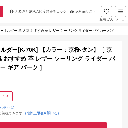
ふるさと納税の
限度額をチェック
返礼品リスト
お気に入り
メニュー
 おすすめ 革 レザー ツーリング ライダー バイカー バイク ブランド メーカー ギア パーツ ］
ー[K-70K] 【カラー：京桜-タン】［ 京
気 おすすめ 革 レザー ツーリング ライダー バ
ー ギア パーツ ］
に入り
元率とは）
と納税できます
（控除上限額を調べる）