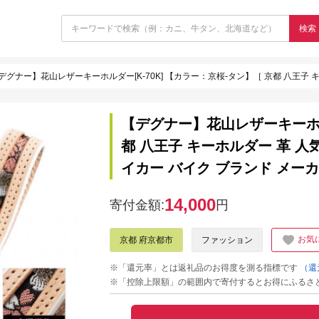
検索
デグナー】花山レザーキーホルダー[K-70K] 【カラー：京桜-タン】［ 京都 八王子 キーホルダー 革 人気
【デグナー】花山レザーキーホルダ
都 八王子 キーホルダー 革 人
イカー バイク ブランド メーカ
14,000
寄付金額:
円
お気
京都 府京都市
ファッション
※「還元率」とは返礼品のお得度を測る指標です
（還
※「控除上限額」の範囲内で寄付するとお得にふるさ