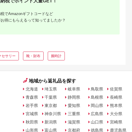
納税でポイント大量GET！
税でAmazonギフトコードなど
がお得にもらえるって知ってましたか？
ふるさと
」返礼品
グ！
クセサリー
靴・財布
腕時計
地域から返礼品を探す
北海道
埼玉県
岐阜県
鳥取県
佐賀県
青森県
千葉県
静岡県
島根県
長崎県
岩手県
東京都
愛知県
岡山県
熊本県
宮城県
神奈川県
三重県
広島県
大分県
秋田県
新潟県
滋賀県
山口県
宮崎県
山形県
富山県
京都府
徳島県
鹿児島県