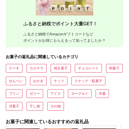
ふるさと納税でポイント大量GET！
ふるさと納税でAmazonギフトコードなど
ポイントがお得にもらえるって知ってましたか？
お菓子の返礼品に関連しているカテゴリ
ケーキ
カステラ
焼き菓子
チョコレート
和菓子
せんべい
おかき
ナッツ
スナック・駄菓子
プリン
ゼリー
アイス
ヨーグルト
羊羹
洋菓子
干し柿
その他
お菓子に関連しているおすすめの返礼品