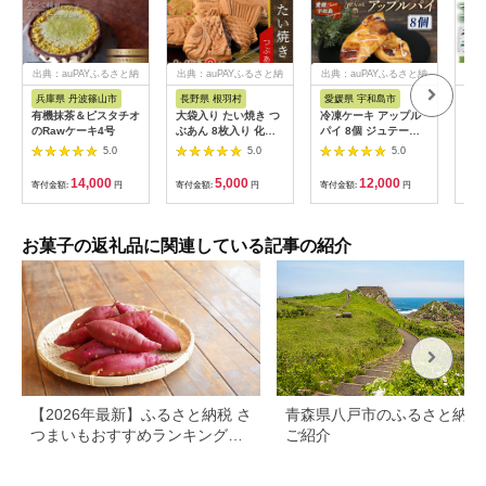
出典：auPAYふるさと納
出典：auPAYふるさと納
出典：auPAYふるさと納
出典
税
税
税
兵庫県 丹波篠山市
長野県 根羽村
愛媛県 宇和島市
京
有機抹茶＆ピスタチオ
大袋入り たい焼き つ
冷凍ケーキ アップル
《中
のRawケーキ4号
ぶあん 8枚入り 化学
パイ 8個 ジュテーム
トベ
添加物不使用 大袋 羽
寿提夢 父の日 スイー
茶・
5.0
5.0
5.0
根付き 和菓子 訳あり
ツ お菓子 デザート お
【u
たいやき 鯛焼き お祝
やつ 美味しい 焼菓子
藤吉
14,000
5,000
12,000
寄付金額:
円
寄付金額:
円
寄付金額:
円
寄付
い めで鯛 5000円
お菓子 おやつ 洋菓子
焼き菓子 アップル り
んご 林檎 パイ 贈り物
プレゼント ギフト お
お菓子の返礼品に関連している記事の紹介
祝い 記念日 誕生日 誕
生日ケーキ 愛媛 宇和
島 J012-097006
【2026年最新】ふるさと納税 さ
青森県八戸市のふるさと納税
つまいもおすすめランキング｜
ご紹介
還元率・量・口コミで厳選