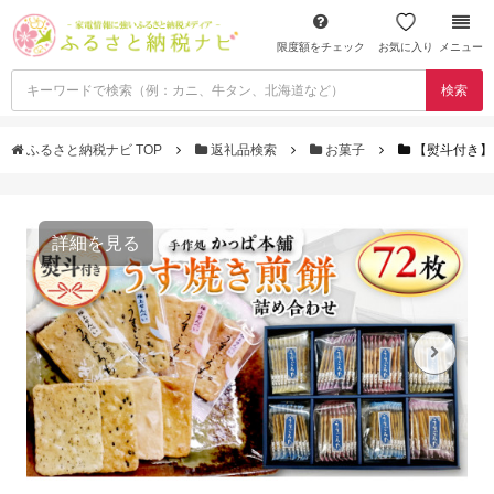
限度額をチェック
お気に入り
メニュー
検索
ふるさと納税ナビ TOP
返礼品検索
お菓子
【熨斗付き】 
詳細を見る