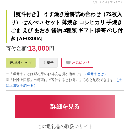
出典：ふるさとプレミアム
【熨斗付き】 うす焼き煎餅詰め合わせ（72枚入
り） せんべい セット 薄焼き コシヒカリ 手焼き
ごま えび あおさ 醤油 4種類 ギフト 贈答 のし付
き [AE030us]
13,000
寄付金額:
円
お気に入り
茨城県 牛久市
お菓子
※「還元率」とは返礼品のお得度を測る指標です
（還元率とは）
※「控除上限額」の範囲内で寄付するとお得にふるさと納税できます
（控
除上限額を調べる）
詳細を見る
この返礼品の取扱いサイト