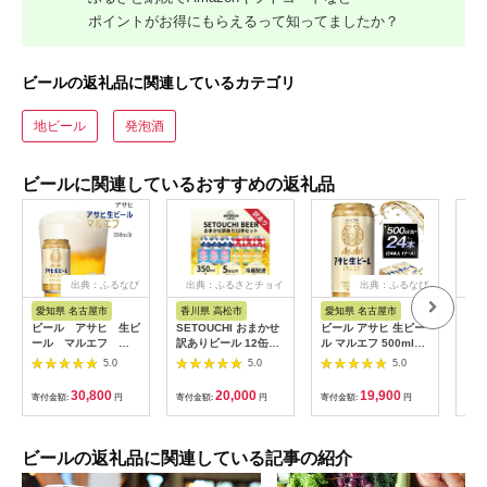
ポイントがお得にもらえるって知ってましたか？
ビールの返礼品に関連しているカテゴリ
地ビール
発泡酒
ビールに関連しているおすすめの返礼品
出典：ふるなび
出典：ふるさとチョイ
出典：ふるなび
ス
愛知県 名古屋市
香川県 高松市
愛知県 名古屋市
京
ビール アサヒ 生ビ
SETOUCHI おまかせ
ビール アサヒ 生ビー
【3
ール マルエフ
訳ありビール 12缶セ
ル マルエフ 500ml
ル 
350ml 24本 2ケー
ット
24本 1ケース
350
5.0
5.0
5.0
ス
［1
30,800
20,000
19,900
寄付金額:
円
寄付金額:
円
寄付金額:
円
寄付
ビールの返礼品に関連している記事の紹介