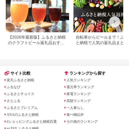
【2026年最新版】ふるさと納税
自転車からビールまで！ふる
のクラフトビール返礼品おすす
と納税で人気の返礼品まとめ
めランキング｜還元率で比較
サイト比較
ランキングから探す
楽天ふるさと納税
人気ランキング
ふるなび
還元率ランキング
ふるさとチョイス
家電ランキング
さとふる
高額ランキング
ふるさとプレミアム
一人暮らし
ANAのふるさと納税
食べ物以外
dショッピングふるさと納税百選
その他のランキング
au PAY ふるさと納税