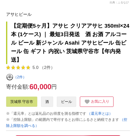
出典：ふるなび
アサヒビール
【定期便5ヶ月】アサヒ クリアアサヒ 350ml×24
本 (1ケース) ｜ 最短3日発送 酒 お酒 アルコー
ル ビール 新ジャンル Asahi アサヒビール 缶ビ
ール 缶 ギフト 内祝い 茨城県守谷市【年内発
送】
5.0 （2件）
（2件）
60,000
寄付金額:
円
お気に入り
茨城県 守谷市
酒
ビール
※「還元率」とは返礼品のお得度を測る指標です
（還元率とは）
※「控除上限額」の範囲内で寄付するとお得にふるさと納税できます
（控
除上限額を調べる）