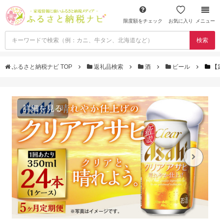
限度額をチェック
お気に入り
メニュー
検索
ふるさと納税ナビ TOP
返礼品検索
酒
ビール
【
詳細を見る