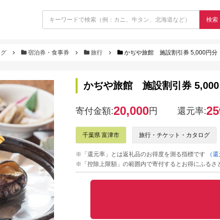
検索
ログ
宿泊券・食事券
旅行
かぢや旅館 施設割引券 5,000円分
かぢや旅館 施設割引券 5,00
20,000
25
寄付金額:
円
還元率:
千葉県 富津市
旅行・チケット・カタログ
※「還元率」とは返礼品のお得度を測る指標です
（還
※「控除上限額」の範囲内で寄付するとお得にふるさ