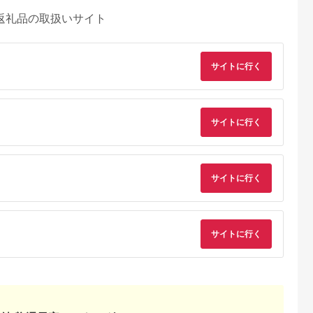
返礼品の取扱いサイト
サイトに行く
サイトに行く
天ふるさと納
出典：ふるラボ
出典：楽天ふるさと納
出典：さとふ
税
税
サイトに行く
伊豆町
高知県 土佐清水市
沖縄県 糸満市
群馬県 桐生市
と納税】迷っ
あしずり温泉郷 共通
【ふるさと納税】【糸
桐生カントリークラ
！ ひがしい
宿泊クーポン券 3,000
満市】しろくまツアー
使えるゴルフ利用券
 宿泊 補助
円分 あしずり温泉郷
で利用可能なWEB旅
(4,000円相当)
5.0
5.0
5.0
5.0
千円分）
旅行券 トラベル ペア
行クーポン(6万円分）
0,000
10,000
200,000
15,000
静岡県 東伊
家族 温泉 ホテル 観光
サイトに行く
円
寄付金額:
円
寄付金額:
円
寄付金額:
円
旅行 国内旅行 宿泊 宿
泊施設 自然 旅館 高知
県 土佐清水市
【R01313】