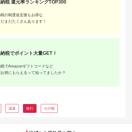
納税 還元率ランキングTOP300
納税の制度改定後もお得な
まだまだたくさんあります！
るさと納
ンキング
・商品券
納税でポイント大量GET！
税でAmazonギフトコードなど
がお得にもらえるって知ってましたか？
温泉
旅行
その他