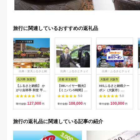
旅行に関連しているおすすめの返礼品
出典：楽天ふるさと納
出典：ふるさとチョイ
出典：ふるさとチョイ
税
ス
ス
石川県 加賀市
京都 府京都市
大阪府 大阪市
【ふるさと納税】 か
【MKハイヤー観光】
HISふるさと納税クー
がり吉祥亭 和室 平日
【ミニバン5時間】ド
ポン（大阪市）
限定 ペア宿泊券 1泊2
ライバーとめぐるとっ
30,000円分_OS039-
5.0
5.0
5.0
食付 2名 ペア 食事付
ておきの京都観光（3
0001-07
127,000
108,000
100,000
温泉 宿泊券 旅行 トラ
／21-6／20・10／1-
寄付金額:
円
寄付金額:
円
寄付金額:
円
ベル 宿泊 宿泊施設 宿
11／30）
レジャー F6P-0991
旅行の返礼品に関連している記事の紹介