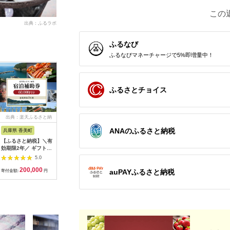
この
出典：ふるラボ
ふるなび
ふるなびマネーチャージで5%即増量中！
ふるさとチョイス
出典：楽天ふるさと納
出典：楽天ふるさと納
出典：ふるラボ
出典：楽
税
税
ANAのふるさと納税
兵庫県 香美町
栃木県 日光市
三重県 多気町
静岡県 東
【ふるさと納税】＼有
【ふるさと納税】ぐる
宿泊券 90,000円分 コ
【ふるさ
効期限2年／ ギフトに
り日光感謝券【商品券
ンランショップ・ジャ
たらコレ
も使える 宿泊補助券
1万5千円分】｜旅行
パンが監修したはじめ
ず 満喫
5.0
5.0
5.0
60,000円分 宿泊助成
券 クーポン券 お食事
てのホテル
券 （6
200,000
50,000
300,000
2
券 宿泊券 旅 トラベル
券 旅行 観光 温泉 旅
HACIENDA VISON ハ
B001／
auPAYふるさと納税
寄付金額:
円
寄付金額:
円
寄付金額:
円
寄付金額:
旅行券 兵庫県 香美町
館 ホテル カフェ レジ
シェンダ ヴィソン マ
豆町
カニ 温泉 海 観光 旅
ャー施設 地域商品券
ナーホテル ホテルチ
行 関西 ホテル 旅館
チケット 日光市
ケット ホテル宿泊券
宿 体験 ギフト クーポ
[0292]
宿泊チケット 宿泊券
ン 宿泊 お泊り 国内旅
旅行宿泊券 観光宿泊
行 但馬牛 旅館 温泉宿
券 高級 高級宿 三重県
プレゼント 贈答 母の
多気町 AI-30
日 25-09