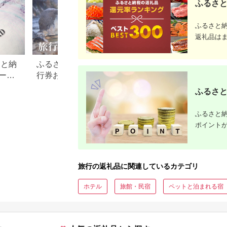
ふるさと
ふるさと
返礼品は
さと納
ふるさと納税でもらえる旅
【2026年最新】ふ
ード
行券おすすめランキング
税 金券の返礼品ラ
【2026年最新版】還元率・
｜旅行券・食事券
ふるさと
旅行会社別で徹底比較
を比較
ふるさと納
ポイント
旅行の返礼品に関連しているカテゴリ
ホテル
旅館・民宿
ペットと泊まれる宿