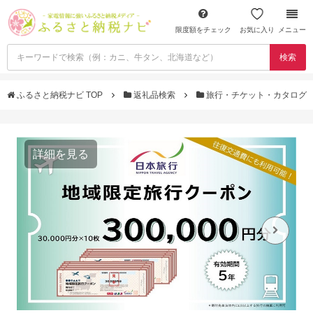
限度額をチェック
お気に入り
メニュー
検索
ふるさと納税ナビ TOP
返礼品検索
旅行・チケット・カタログ
詳細を見る