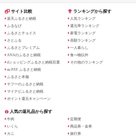
サイト比較
ランキングから探す
楽天ふるさと納税
人気ランキング
ふるなび
還元率ランキング
ふるさとチョイス
家電ランキング
さとふる
高額ランキング
ふるさとプレミアム
一人暮らし
ANAのふるさと納税
食べ物以外
dショッピングふるさと納税百選
その他のランキング
au PAY ふるさと納税
ふるさと本舗
ヤフーのふるさと納税
マイナビふるさと納税
ポイント還元キャンペーン
人気の返礼品から探す
牛肉
定期便
いくら
商品券・金券
カニ
旅行券