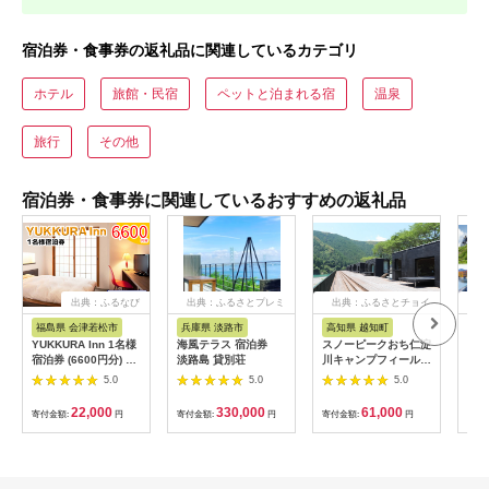
宿泊券・食事券の返礼品に関連しているカテゴリ
ホテル
旅館・民宿
ペットと泊まれる宿
温泉
旅行
その他
宿泊券・食事券に関連しているおすすめの返礼品
出典：ふるなび
出典：ふるさとプレミ
出典：ふるさとチョイ
出
アム
ス
福島県 会津若松市
兵庫県 淡路市
高知県 越知町
富
YUKKURA Inn 1名様
海風テラス 宿泊券
スノーピークおち仁淀
立山
宿泊券 (6600円分) ワ
淡路島 貸別荘
川キャンプフィールド
券 1
ーケーションお試しプ
「住箱-jyubako-」ペ
額 6
5.0
5.0
5.0
ラン｜東北 福島県 会
ア宿泊チケット
ケッ
津若松市 東山温泉 旅
山荘
22,000
330,000
61,000
寄付金額:
円
寄付金額:
円
寄付金額:
円
寄付
行 クーポン 利用券
観光
[0800]
ト 
アル
観光
部観光