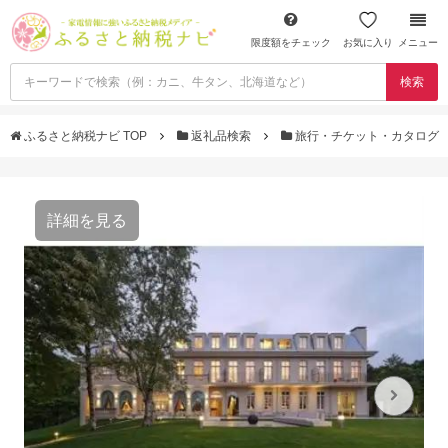
限度額をチェック
お気に入り
メニュー
検索
ふるさと納税ナビ TOP
返礼品検索
旅行・チケット・カタログ
詳細を見る