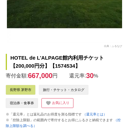
出典：ふるなび
HOTEL de L'ALPAGE館内利用チケット
【200,000円分】【1574534】
667,000
30
寄付金額:
円
還元率:
%
長野県 茅野市
旅行・チケット・カタログ
お気に入り
宿泊券・食事券
※「還元率」とは返礼品のお得度を測る指標です
（還元率とは）
※「控除上限額」の範囲内で寄付するとお得にふるさと納税できます
（控
除上限額を調べる）