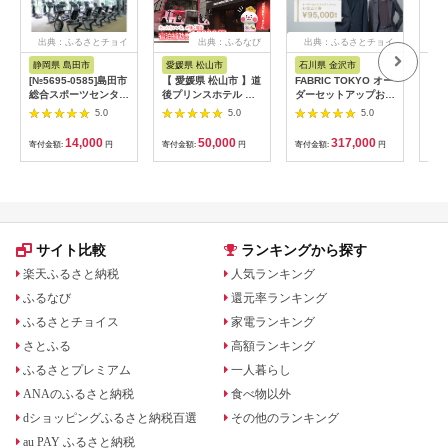
出典：ふるさとチョイ
出典：ふるなび
出典：ふるさとチョイ
出
ス
ス
静岡県 島田市
愛媛県 松山市
石川県 金沢市
愛
[№5695-0585]島田市
【 愛媛県 松山市 】道
FABRIC TOKYO オー
保護
総合スポーツセンター
後プリンスホテル 宿
ダーセットアップお仕
ねこ
利用回数券12枚綴り
泊補助券 15000円分 |
立て券 95,000円相当
券 
5.0
5.0
5.0
（プールorトレーニン
四国 温泉 道後 旅行
石川 金沢 加賀百万石
【1
グ室)
道後【DPH003】
加賀 百万石 北陸 北陸
14,000
50,000
317,000
寄付金額:
円
寄付金額:
円
寄付金額:
円
寄付
復興 北陸支援
サイト比較
ランキングから探す
楽天ふるさと納税
人気ランキング
ふるなび
還元率ランキング
ふるさとチョイス
家電ランキング
さとふる
高額ランキング
ふるさとプレミアム
一人暮らし
ANAのふるさと納税
食べ物以外
dショッピングふるさと納税百選
その他のランキング
au PAY ふるさと納税