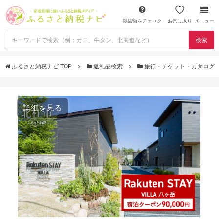
限度額をチェック
お気に入り
メニュー
検索
ふるさと納税ナビ TOP
返礼品検索
旅行・チケット・カタログ
詳細を見る