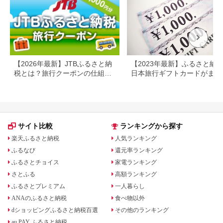
プレゼント 贈答 母の
日 25-09
【2026年最新】JTBふるさと納
【2023年最新】ふるさと納
税とは？旅行クーポンの仕組
日本旅行ギフトカードがまだ
み・使い方をわかりやすく解説
らえる⁉
サイト比較
ランキングから探す
楽天ふるさと納税
人気ランキング
ふるなび
還元率ランキング
ふるさとチョイス
家電ランキング
さとふる
高額ランキング
ふるさとプレミアム
一人暮らし
ANAのふるさと納税
食べ物以外
dショッピングふるさと納税百選
その他のランキング
au PAY ふるさと納税