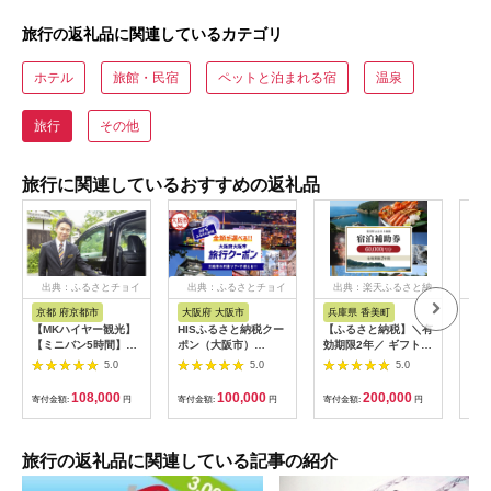
旅行の返礼品に関連しているカテゴリ
ホテル
旅館・民宿
ペットと泊まれる宿
温泉
旅行
その他
旅行に関連しているおすすめの返礼品
出典：ふるさとチョイ
出典：ふるさとチョイ
出典：楽天ふるさと納
出
ス
ス
税
京都 府京都市
大阪府 大阪市
兵庫県 香美町
栃
【MKハイヤー観光】
HISふるさと納税クー
【ふるさと納税】＼有
【ふ
【ミニバン5時間】ド
ポン（大阪市）
効期限2年／ ギフトに
り日
ライバーとめぐるとっ
30,000円分_OS039-
も使える 宿泊補助券
1万
5.0
5.0
5.0
ておきの京都観光（3
0001-07
60,000円分 宿泊助成
券 
／21-6／20・10／1-
券 宿泊券 旅 トラベル
券 
108,000
100,000
200,000
寄付金額:
円
寄付金額:
円
寄付金額:
円
寄付
11／30）
旅行券 兵庫県 香美町
館 
カニ 温泉 海 観光 旅
ャー
行 関西 ホテル 旅館
チケ
宿 体験 ギフト クーポ
[029
旅行の返礼品に関連している記事の紹介
ン 宿泊 お泊り 国内旅
行 但馬牛 旅館 温泉宿