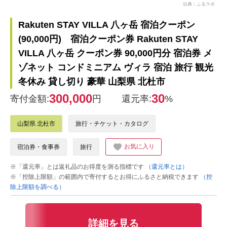
出典：ふるラボ
Rakuten STAY VILLA 八ヶ岳 宿泊クーポン
(90,000円) 宿泊クーポン券 Rakuten STAY
VILLA 八ヶ岳 クーポン券 90,000円分 宿泊券 メ
ゾネット コンドミニアム ヴィラ 宿泊 旅行 観光
冬休み 貸し切り 豪華 山梨県 北杜市
300,000
30
寄付金額:
円
還元率:
%
山梨県 北杜市
旅行・チケット・カタログ
お気に入り
宿泊券・食事券
旅行
※「還元率」とは返礼品のお得度を測る指標です
（還元率とは）
※「控除上限額」の範囲内で寄付するとお得にふるさと納税できます
（控
除上限額を調べる）
詳細を見る