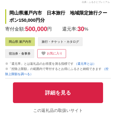
出典：ふるさとプレミアム
岡山県瀬戸内市 日本旅行 地域限定旅行クー
ポン150,000円分
500,000
30
寄付金額:
円
還元率:
%
岡山県 瀬戸内市
旅行・チケット・カタログ
お気に入り
宿泊券・食事券
※「還元率」とは返礼品のお得度を測る指標です
（還元率とは）
※「控除上限額」の範囲内で寄付するとお得にふるさと納税できます
（控
除上限額を調べる）
詳細を見る
この返礼品の取扱いサイト