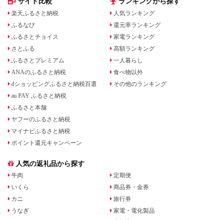
サイト比較
ランキングから探す
楽天ふるさと納税
人気ランキング
ふるなび
還元率ランキング
ふるさとチョイス
家電ランキング
さとふる
高額ランキング
ふるさとプレミアム
一人暮らし
ANAのふるさと納税
食べ物以外
dショッピングふるさと納税百選
その他のランキング
au PAY ふるさと納税
ふるさと本舗
ヤフーのふるさと納税
マイナビふるさと納税
ポイント還元キャンペーン
人気の返礼品から探す
牛肉
定期便
いくら
商品券・金券
カニ
旅行券
うなぎ
家電・電化製品