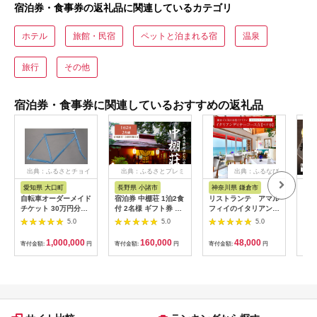
宿泊券・食事券の返礼品に関連しているカテゴリ
ホテル
旅館・民宿
ペットと泊まれる宿
温泉
旅行
その他
宿泊券・食事券に関連しているおすすめの返礼品
出典：ふるさとチョイ
出典：ふるさとプレミ
出典：ふるなび
ス
アム
愛知県 大口町
長野県 小諸市
神奈川県 鎌倉市
京
自転車オーダーメイド
宿泊券 中棚荘 1泊2食
リストランテ アマル
専門
チケット 30万円分
付 2名様 ギフト券 チ
フィイのイタリアンデ
菜と
【1360365】
ケット 券 宿泊 旅行
ィナーコースA ペア
池】
5.0
5.0
5.0
温泉 食事
券
鳥コ
064
1,000,000
160,000
48,000
寄付金額:
円
寄付金額:
円
寄付金額:
円
寄付