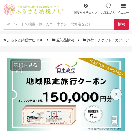
限度額をチェック
お気に入り
メニュー
検索
ふるさと納税ナビ TOP
返礼品検索
旅行・チケット・カタログ
詳細を見る