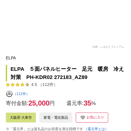
出典：ふるさとプレミアム
ELPA
ELPA ５面パネルヒーター 足元 暖房 冷え
対策 PH-KDR02 272183_AZ89
4.5 （112件）
（112件）
25,000
35
寄付金額:
円
還元率:
%
お気に入り
大阪府 大東市
家電・電化製品
※「還元率」とは返礼品のお得度を測る指標です
（還元率とは）