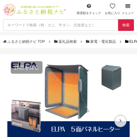
限度額をチェック
お気に入り
メニュー
検索
ふるさと納税ナビ TOP
返礼品検索
家電・電化製品
EL
詳細を見る