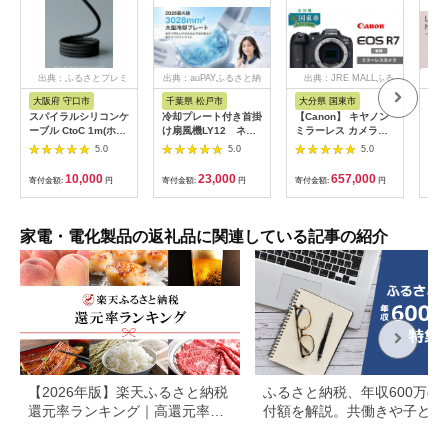
出典：ふるさとプレミ
出典：auPAYふるさと納
出典：JRE MALLふる
出
アム
税
さと納税
大阪府 守口市
千葉県 松戸市
大分県 国東市
茨
市
スパイラルシリコンケ
冷却プレート付き首掛
【Canon】 キヤノン
LI
ーブル CtoC 1m(ホワ
け扇風機LY12 ネイ
ミラーレス カメラ
プス
イト) [2558]
ビー
EOS R7 ボディー キ
5.0
5.0
5.0
ヘア
ャノン 一眼 家電
リラ
_0022C
10,000
23,000
657,000
寄付金額:
円
寄付金額:
円
寄付金額:
円
サー
寄付
ー 頭
家電・電化製品の返礼品に関連している記事の紹介
【2026年版】楽天ふるさと納税
ふるさと納税、年収600万の
還元率ランキング｜高還元率返
付額を解説。共働きや子ども
礼品をジャンル別に比較
いる場合も