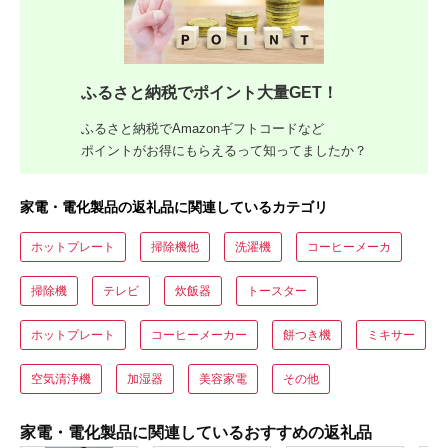
ふるさと納税でポイント大量GET！
ふるさと納税でAmazonギフトコードなど
ポイントがお得にもらえるって知ってましたか？
家電・電化製品の返礼品に関連しているカテゴリ
ホットプレート
掃除機他
洗濯機
コーヒーメーカ
掃除機
テレビ
炊飯器
トースター
ホットプレート
コーヒーメーカー
餅つき機
ミキサー
空気清浄機
加湿器
美容家電
その他
家電・電化製品に関連しているおすすめの返礼品