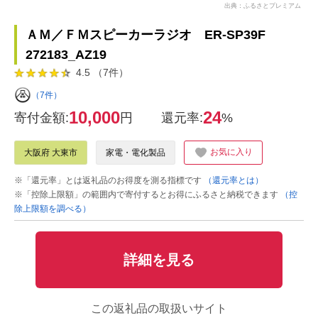
出典：ふるさとプレミアム
ＡＭ／ＦＭスピーカーラジオ ER-SP39F
272183_AZ19
4.5 （7件）
（7件）
10,000
24
寄付金額:
円
還元率:
%
お気に入り
大阪府 大東市
家電・電化製品
※「還元率」とは返礼品のお得度を測る指標です
（還元率とは）
※「控除上限額」の範囲内で寄付するとお得にふるさと納税できます
（控
除上限額を調べる）
詳細を見る
この返礼品の取扱いサイト