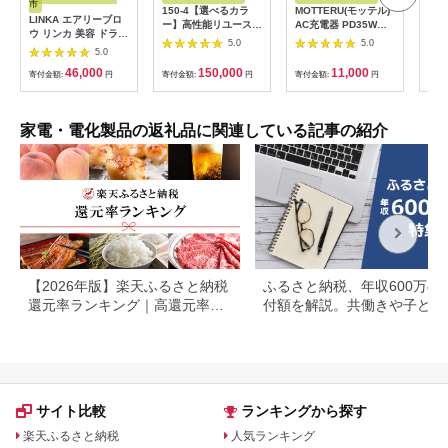
市
150-4【選べるカラ
MOTTERU(モッテル)
ドリ
LINKA エアリーブロ
ー】高性能リユース
AC充電器 PD35W
ー 
ウ リンカ 美容 ドライ
スマホ Apple
USB-C 1ポートUSB-
ブラ
5.0
5.0
ヤー ヘアケア 髪 エス
5.0
iPhoneSE 3 128GB
A 1ポート 折りたたみ
21
テ ギフト ラッピング
SIMロック解除済 本
式プラグ 急速充電
46,000
150,000
11,000
贈呈品 プレゼント 母
寄付金額:
円
寄付金額:
円
寄付金額:
円
寄付
体のみ ｜ 中古 再生品
PSE適合製品 2年保証
の日 母の日準備 母の
本体 端末
(MOT-
日ギフト [EV08-NT]
ACPD35WU1) ペー
ルアイリス【 神奈川
家電・電化製品の返礼品に関連している記事の紹介
県 海老名市 】
【2026年版】楽天ふるさと納税
ふるさと納税、年収600万の
還元率ランキング｜高還元率返
付額を解説。共働きや子ども
礼品をジャンル別に比較
いる場合も
サイト比較
ランキングから探す
楽天ふるさと納税
人気ランキング