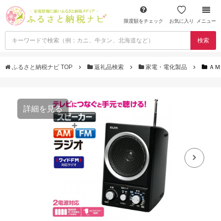
限度額をチェック
お気に入り
メニュー
検索
ふるさと納税ナビ TOP
返礼品検索
家電・電化製品
ＡＭ
詳細を見る