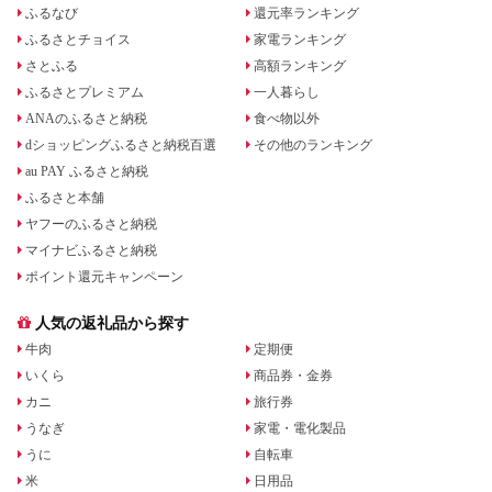
ふるなび
還元率ランキング
ふるさとチョイス
家電ランキング
さとふる
高額ランキング
ふるさとプレミアム
一人暮らし
ANAのふるさと納税
食べ物以外
dショッピングふるさと納税百選
その他のランキング
au PAY ふるさと納税
ふるさと本舗
ヤフーのふるさと納税
マイナビふるさと納税
ポイント還元キャンペーン
人気の返礼品から探す
牛肉
定期便
いくら
商品券・金券
カニ
旅行券
うなぎ
家電・電化製品
うに
自転車
米
日用品