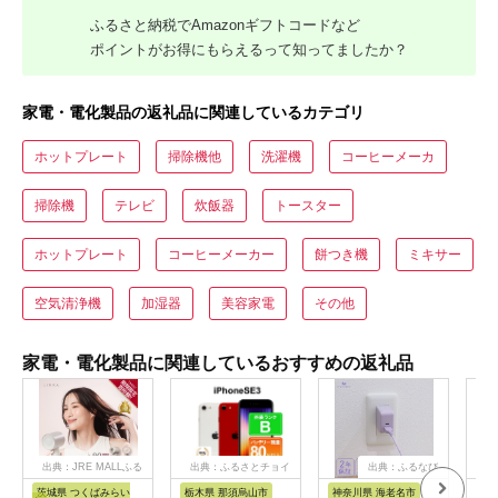
ふるさと納税でAmazonギフトコードなど
ポイントがお得にもらえるって知ってましたか？
家電・電化製品の返礼品に関連しているカテゴリ
ホットプレート
掃除機他
洗濯機
コーヒーメーカ
掃除機
テレビ
炊飯器
トースター
ホットプレート
コーヒーメーカー
餅つき機
ミキサー
空気清浄機
加湿器
美容家電
その他
家電・電化製品に関連しているおすすめの返礼品
出典：JRE MALLふる
出典：ふるさとチョイ
出典：ふるなび
出
さと納税
ス
茨城県 つくばみらい
栃木県 那須烏山市
神奈川県 海老名市
埼