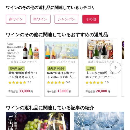
ワインのその他の返礼品に関連しているカテゴリ
赤ワイン
白ワイン
シャンパン
その他
ワインのその他に関連しているおすすめの返礼品
出典：ふるさとチョイ
出典：ふるさとチョイ
出典：楽天ふるさと納
出
ス
ス
税
宮崎県 綾町
山形県 南陽市
山形県
山
雲海 葡萄酒 醸造所 ワ
NANYO弾ける泡セッ
【ふるさと納税】《日
ルバ
イン 鶏 ささみ くんせ
ト 750ml × 2本 『(株)
本ワイナリーアワード
ーリ
い セット おつまみ 飲
グレープリパブリッ
受賞》タケダワイナリ
ト（
5.0
5.0
5.0
み比べ 甘口 白 辛口
ク』 シードル 微発砲
ー サンスフル 赤 ・
【ワ
赤 スモーク 燻製【雲
ワイン 山形県 南陽市
高畠ワイナリー 嘉シ
赤ワ
33,000
13,000
20,000
寄付金額:
円
寄付金額:
円
寄付金額:
円
寄付
海酒造】_A0114-
[2163]
ャルドネ 白 750ml ×
州市
0701
各1本 F2Y-3092
ワインの返礼品に関連している記事の紹介