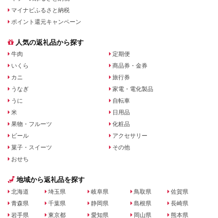
マイナビふるさと納税
ポイント還元キャンペーン
人気の返礼品から探す
牛肉
定期便
いくら
商品券・金券
カニ
旅行券
うなぎ
家電・電化製品
うに
自転車
米
日用品
果物・フルーツ
化粧品
ビール
アクセサリー
菓子・スイーツ
その他
おせち
地域から返礼品を探す
北海道
埼玉県
岐阜県
鳥取県
佐賀県
青森県
千葉県
静岡県
島根県
長崎県
岩手県
東京都
愛知県
岡山県
熊本県