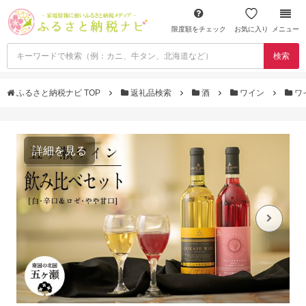
限度額をチェック
お気に入り
メニュー
検索
ふるさと納税ナビ TOP
返礼品検索
酒
ワイン
ワ
詳細を見る