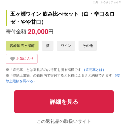
出典：ふるさとチョイス
五ヶ瀬ワイン 飲み比べセット（白・辛口＆ロ
ゼ・やや甘口）
20,000
寄付金額:
円
宮崎県 五ヶ瀬町
酒
ワイン
その他
お気に入り
※「還元率」とは返礼品のお得度を測る指標です
（還元率とは）
※「控除上限額」の範囲内で寄付するとお得にふるさと納税できます
（控
除上限額を調べる）
詳細を見る
この返礼品の取扱いサイト