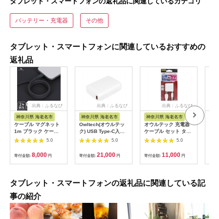
タブレット・スマートフォンの返礼品に関連しているカテゴリ
バッテリー・充電器
その他
タブレット・スマートフォンに関連しているおすすめの
返礼品
出典：ふるなび
出典：ふるなび
出典：ふるなび
神奈川県 海老名市
神奈川県 海老名市
神奈川県 海老名市
神
ケーブル マグネット
Owltech(オウルテッ
オウルテック 充電器
Ow
1m ブラック ケーブ
ク) USB Type-C入出
ケーブル セット タイ
ク)
ル
力
プCケーブル & AC充
GaN
5.0
5.0
5.0
PowerDelivery30W
電器
C×1
対応 10000mAh モバ
AC
8,000
21,000
11,000
寄付金額:
円
寄付金額:
円
寄付金額:
円
寄付
イルバッテリー OWL-
APD
LPB10020-WH ホワ
ラッ
イト
タブレット・スマートフォンの返礼品に関連している記
事の紹介