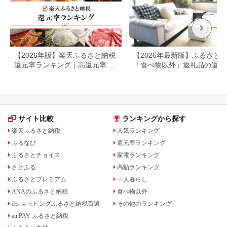
【2026年版】楽天ふるさと納税
【2026年最新版】ふるさと
還元率ランキング｜高還元率返
「食べ物以外」返礼品の還元
礼品をジャンル別に比較
ランキング！
サイト比較
ランキングから探す
楽天ふるさと納税
人気ランキング
ふるなび
還元率ランキング
ふるさとチョイス
家電ランキング
さとふる
高額ランキング
ふるさとプレミアム
一人暮らし
ANAのふるさと納税
食べ物以外
dショッピングふるさと納税百選
その他のランキング
au PAY ふるさと納税