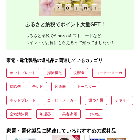
ふるさと納税でポイント大量GET！
ふるさと納税でAmazonギフトコードなど
ポイントがお得にもらえるって知ってましたか？
家電・電化製品の返礼品に関連しているカテゴリ
ホットプレート
掃除機他
洗濯機
コーヒーメーカ
掃除機
テレビ
炊飯器
トースター
ホットプレート
コーヒーメーカー
餅つき機
ミキサー
空気清浄機
加湿器
美容家電
その他
家電・電化製品に関連しているおすすめの返礼品