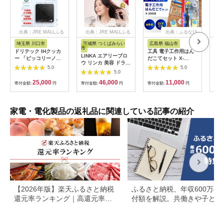
出典：JRE MALLふる
出典：JRE MALLふる
出典：ふるなび
さと納税
さと納税
埼玉県 川口市
茨城県 つくばみらい
広島県 福山市
大
市
ドリテック IHクッカ
工具 電子工作用はん
乾電
LINKA エアリーブロ
ー 「ピッコリーノ」
だこてセット X-
単3
ウ リンカ 美容 ドライ
ブラック DI-
2000E[BAEG004]工
カリ
5.0
5.0
ヤー ヘアケア 髪 エス
217BK【1642626】
5.0
具
ック
テ ギフト ラッピング
25,000
46,000
11,000
寄付金額:
円
贈呈品 プレゼント 母
寄付金額:
円
寄付金額:
円
寄付
の日 母の日準備 母の
日ギフト [EV08-NT]
家電・電化製品の返礼品に関連している記事の紹介
【2026年版】楽天ふるさと納税
ふるさと納税、年収600万の
還元率ランキング｜高還元率返
付額を解説。共働きや子ども
礼品をジャンル別に比較
いる場合も