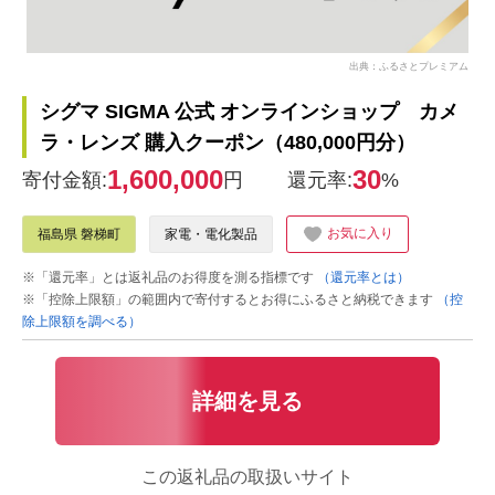
出典：ふるさとプレミアム
シグマ SIGMA 公式 オンラインショップ カメ
ラ・レンズ 購入クーポン（480,000円分）
1,600,000
30
寄付金額:
円
還元率:
%
お気に入り
福島県 磐梯町
家電・電化製品
※「還元率」とは返礼品のお得度を測る指標です
（還元率とは）
※「控除上限額」の範囲内で寄付するとお得にふるさと納税できます
（控
除上限額を調べる）
詳細を見る
この返礼品の取扱いサイト