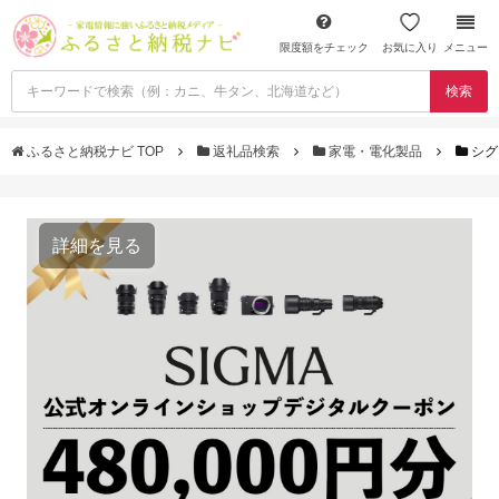
限度額をチェック
お気に入り
メニュー
検索
ふるさと納税ナビ TOP
返礼品検索
家電・電化製品
シグ
詳細を見る