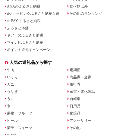
ANAのふるさと納税
食べ物以外
dショッピングふるさと納税百選
その他のランキング
au PAY ふるさと納税
ふるさと本舗
ヤフーのふるさと納税
マイナビふるさと納税
ポイント還元キャンペーン
人気の返礼品から探す
牛肉
定期便
いくら
商品券・金券
カニ
旅行券
うなぎ
家電・電化製品
うに
自転車
米
日用品
果物・フルーツ
化粧品
ビール
アクセサリー
菓子・スイーツ
その他
おせち