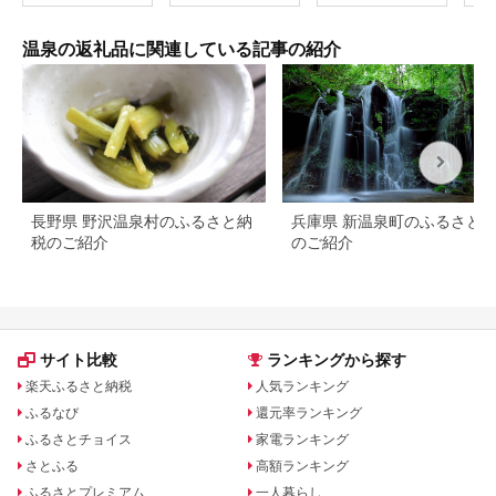
海鮮 みかん 金目鯛 稲
取 熱川 ギフト 土産
温泉の返礼品に関連している記事の紹介
長野県 野沢温泉村のふるさと納
兵庫県 新温泉町のふるさと
税のご紹介
のご紹介
サイト比較
ランキングから探す
楽天ふるさと納税
人気ランキング
ふるなび
還元率ランキング
ふるさとチョイス
家電ランキング
さとふる
高額ランキング
ふるさとプレミアム
一人暮らし