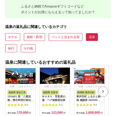
ふるさと納税でAmazonギフトコードなど
ポイントがお得にもらえるって知ってましたか？
温泉の返礼品に関連しているカテゴリ
ホテル
旅館・民宿
ペットと泊まれる宿
温泉
旅行
その他
温泉に関連しているおすすめの返礼品
出典：ふるさとチョイ
出典：ふるさとチョイ
出典：ふるさとチョイ
出
ス
ス
ス
滋賀県 東近江市
福岡県 宮若市
静岡県 東伊豆町
山
155H01 宿「八風別
Ｍ４８０ 宮若虎の
東伊豆町 ふるさと納
はぎ
館」懐石料理付宿泊ペ
湯 ペア旅館宿泊券
税 感謝券 300000円
分(1
アチケット[髙島屋選
1080 ／ 静岡県 旅行
枚)_
5.0
5.0
5.0
定品］
宿泊 食事 観光 チケッ
ト クーポン 補助 リフ
170,000
123,000
1,000,000
寄付金額:
円
寄付金額:
円
寄付金額:
円
寄付
ォーム ホテル 動物園