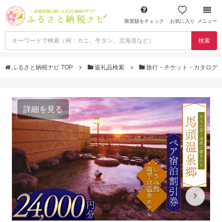
限度額をチェック
お気に入り
メニュー
検索
ふるさと納税ナビ TOP
返礼品検索
旅行・チケット・カタログ
詳細を見る