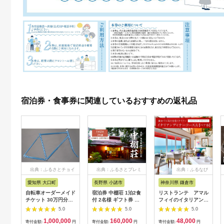
宿泊券・食事券に関連しているおすすめの返礼品
出典：ふるさとチョイ
出典：ふるさとプレミ
出典：ふるなび
ス
アム
愛知県 大口町
長野県 小諸市
神奈川県 鎌倉市
自転車オーダーメイド
宿泊券 中棚荘 1泊2食
リストランテ アマル
チケット 30万円分
付 2名様 ギフト券 チ
フィイのイタリアンデ
【1360365】
ケット 券 宿泊 旅行
ィナーコースA ペア
5.0
5.0
5.0
温泉 食事
券
1,000,000
160,000
48,000
寄付金額:
円
寄付金額:
円
寄付金額:
円