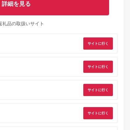
詳細を見る
返礼品の取扱いサイト
サイトに行く
サイトに行く
サイトに行く
るさとチョイ
出典：ふるさとチョイ
出典：ふるさとプレミ
出典：ふるさとチョ
ス
ス
アム
城市
群馬県 長野原町
秋田県 にかほ市
静岡県 島田市
付】ゴルフク
北軽井沢・八ッ場ダム
全日 さんねむ温泉 ペ
[№5695-0585]島田
サイトに行く
補助券
周辺ほか町内各所で利
ア宿泊券[2名:1泊朝食
総合スポーツセンタ
_GI-
用可能な長野原町ふる
付・スタンダードツイ
利用回数券12枚綴り
5.0
5.0
5.0
5.0
都城市) ゴルフ
さと感謝券（3,000円
ン] 旅行券 チケット
（プールorトレーニ
,000,000
10,000
51,000
14,000
ブ ダンロ
分）
グ室)
円
寄付金額:
円
寄付金額:
円
寄付金額:
円