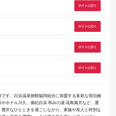
シオ スリク
サイトに行く
ーブランド
購入補助券
ドライバー
ェイウッド
ド ウエッ
デル
サイトに行く
サイトに行く
サイトに行く
券です。白浜温泉旅館協同組合に加盟する多彩な宿泊施
やホテル川久、南紀白浜 和みの湯 花鳥風月など、選
、贅沢なひとときを過ごしながら、家族や友人と特別な