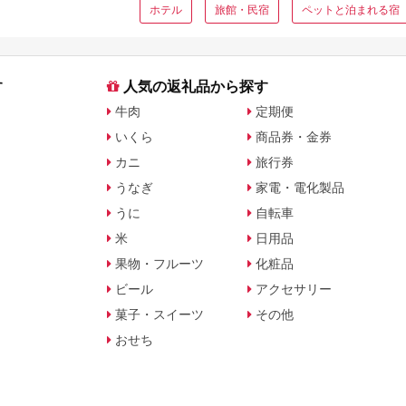
ホテル
旅館・民宿
ペットと泊まれる宿
す
人気の返礼品から探す
牛肉
定期便
いくら
商品券・金券
カニ
旅行券
うなぎ
家電・電化製品
うに
自転車
米
日用品
果物・フルーツ
化粧品
ビール
アクセサリー
菓子・スイーツ
その他
おせち