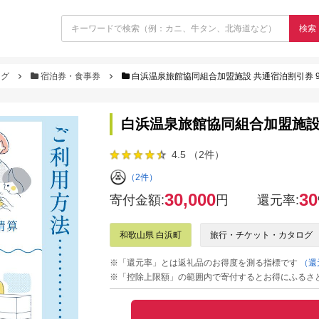
検索
ログ
宿泊券・食事券
白浜温泉旅館協同組合加盟施設 共通宿泊割引券 9
白浜温泉旅館協同組合加盟施設 
4.5 （2件）
（2件）
30,000
30
寄付金額:
円
還元率:
和歌山県 白浜町
旅行・チケット・カタログ
※「還元率」とは返礼品のお得度を測る指標です
（還
※「控除上限額」の範囲内で寄付するとお得にふるさ