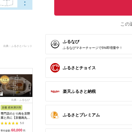
この
ふるなび
出典：ふるさとパレット
ふるなびマネーチャージで5%即増量中！
ふるさとチョイス
楽天ふるさと納税
出典：ふるなび
出典：ふるなび
出典：ふるなび
出典：ふ
京都 府木津川市
長崎県
埼玉県 飯能市
宮崎県 都
専門店のとり肉を京野
界 雲仙 ふるさと納
【BlueTarp】ランチ
【先行受
ふるさとプレミアム
菜と共に【京都烏丸御
税宿泊ギフト券
お食事券(ペア) チケッ
ラブ購入
池】で味わう2名様焼
（15,000円）【星野
ト HNNC001
300,000円
5.0
5.0
5.0
鳥コースお食事券
リゾート】
C701_(
60,000
50,000
14,000
1
064-15
ゴルフクラ
寄付金額:
円
寄付金額:
円
寄付金額:
円
寄付金額: