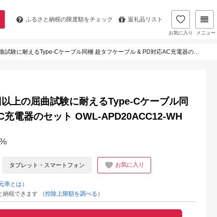
ふるさと納税の
限度額をチェック
返礼品リスト
お気に入り
メニュー
えるType-Cケーブル同梱 超タフケーブル & PD対応AC充電器のセット OWL-APD20ACC12-WH
5万回以上の屈曲試験に耐えるType-Cケーブル同
充電器のセット OWL-APD20ACC12-WH
%
お気に入り
タブレット・スマートフォン
元率とは）
と納税できます
（控除上限額を調べる）