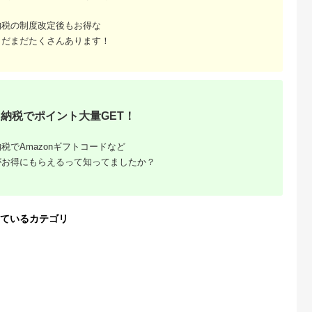
納税の制度改定後もお得な
るさとチョイ
出典：ふるなび
出典：ふるなび
出典：ふるな
ス
まだまだたくさんあります！
田区
栃木県 那須烏山市
栃木県 那須烏山市
栃木県 那須烏山市
】Apple
80-1【ブラック】高
135-1【ミッドナイ
135-1【スターライ
インチ
性能リユース スマホ
ト】高性能リユース
ト】高性能リユース
i-Fiモデル
Apple iPhone SE2
スマホ Apple
スマホ Apple
5.0
5.0
5.0
5.0
 シルバー
64GB SIMロック解除
iPhoneSE 3 64GB
iPhoneSE 3 64GB
30,000
80,000
135,000
135,000
187]
済 iPhone本体のみ
SIMロック解除済 本
SIMロック解除済
円
寄付金額:
円
寄付金額:
円
寄付金額:
円
体のみ ｜ 中古 再生品
iPhone本体のみ
納税でポイント大量GET！
本体 端末
税でAmazonギフトコードなど
がお得にもらえるって知ってましたか？
ているカテゴリ
！寄付金額
の家電返