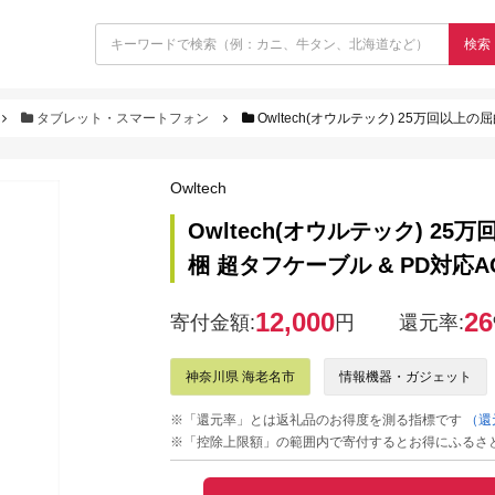
検索
タブレット・スマートフォン
Owltech(オウルテック) 25万回以上の屈曲試験に耐
Owltech
Owltech(オウルテック) 2
梱 超タフケーブル & PD対応AC
12,000
26
寄付金額:
円
還元率:
神奈川県 海老名市
情報機器・ガジェット
※「還元率」とは返礼品のお得度を測る指標です
（還
※「控除上限額」の範囲内で寄付するとお得にふるさ