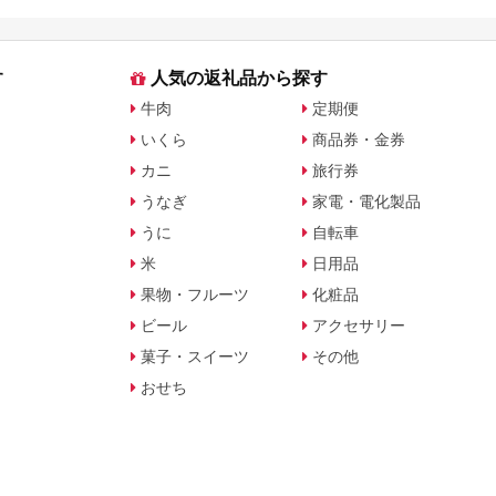
す
人気の返礼品から探す
牛肉
定期便
いくら
商品券・金券
カニ
旅行券
うなぎ
家電・電化製品
うに
自転車
米
日用品
果物・フルーツ
化粧品
ビール
アクセサリー
菓子・スイーツ
その他
おせち