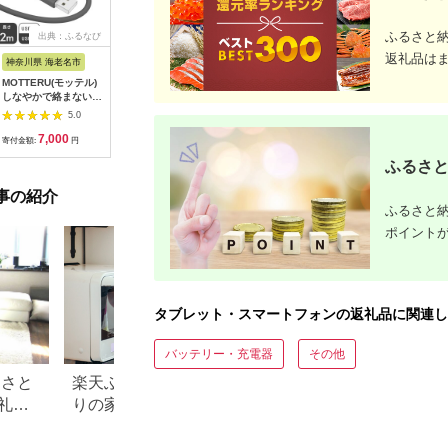
ふるさと
出典：ふるなび
出典：ふるなび
出典：ふるなび
出典：ふ
返礼品は
神奈川県 海老名市
神奈川県 海老名市
神奈川県 海老名市
東京都墨
MOTTERU(モッテル)
Owltech(オウルテッ
ケーブル マグネット
【数量限定
しなやかで絡まない
ク) 最大PD30W出力
1m ブラック ケーブ
iPad 11
シリコンケーブル 急
GaN採用 USB Type-
ル
128GB W
5.0
5.0
5.0
速充電 データ転送対
C×1 USB Type-A×1
第11世代
7,000
11,000
8,000
3
応 USB-A to USB-C
AC充電器 OWL-
[№5619-2
寄付金額:
円
寄付金額:
円
寄付金額:
円
寄付金額:
2m 全8色 2年保証
APD30C1A1R-BK ブ
ふるさと
（MOT-
ラック
SCBACG200） スモ
事の紹介
ーキーブラック 【 神
ふるさと納
奈川県 海老名市 スマ
ホケーブル 充電ケー
ポイント
ブル タイプA ガジェ
ット】
タブレット・スマートフォンの返礼品に関連し
バッテリー・充電器
その他
るさと
楽天ふるさと納税でこだわ
1万・2万・3万円
礼品
りの家電探し。おすすめラ
別、ふるさと納税
ンキングまとめ
礼品特集