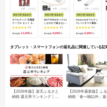
出典：ふるなび
出典：ふるなび
出典：ふるなび
神奈川県 海老名市
神奈川県 海老名市
神奈川県 海老名市
オウルテック 充電器
MOTTERU(モッテル)
Owltech(オウルテッ
ケーブル セット タイ
しなやかで絡まない
ク) バイオマス素材使
プCケーブル & AC充
シリコンケーブル 充
用 耐屈曲2万回以上
5.0
5.0
5.0
電器
電 データ転送対応
PD60W充電／データ
11,000
9,000
6,000
Apple MFi認証品
転送 USB Type-C to
寄付金額:
円
寄付金額:
円
寄付金額:
円
USB-A to Lightning
USB Type-C エコナミ
1m 全8色 2年保証
クスケーブル OWL-
（MOT-
CBECOCC15-WH ホ
タブレット・スマートフォンの返礼品に関連している記
SCBALG100）アーモ
ワイト
ンドミルク 【 神奈川
県 海老名市 スマホケ
ーブル 充電ケーブル
タイプA ライトニング
ガジェット】
【2026年版】楽天ふるさと
【2026年最新版】ふ
納税 還元率ランキング｜高
納税「食べ物以外」返
還元率返礼品をジャンル別
の還元率ランキング！