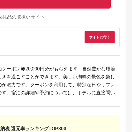
返礼品の取扱いサイト
サイトに行く
クーポン券20,000円分がもらえます。自然豊かな環境
ときを過ごすことができます。美しい湖畔の景色を楽し
のが魅力です。クーポンを利用して、特別な日やリフレ
です。宿泊の詳細や予約については、ホテルに直接問い
るさとチョイ
出典：楽天ふるさと納
出典：ふるさとチョイ
出典：ふるな
ス
税
ス
士河口湖町
大分県 由布市
大分県 由布市
大分県 由布市
SE FUJI
大分県由布市 ふるさ
界 由布院 ふるさと納
【由布市（湯布院、
0,000円
と納税宿泊補助券
税宿泊ギフト券
布院、湯平、塚原高
60,000円分
(30,000円)【星野リゾ
原）】ふるさと納税
5.0
5.0
5.0
5.0
ート】
泊補助券30,000円分
納税 還元率ランキングTOP300
00,000
200,000
100,000
100,000
【 宿泊券】
円
寄付金額:
円
寄付金額:
円
寄付金額:
円