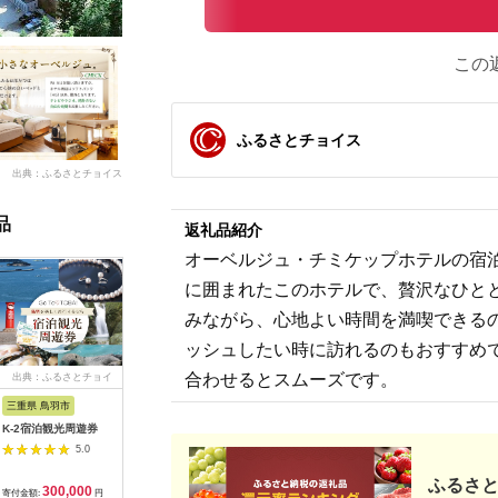
この
ふるさとチョイス
出典：ふるさとチョイス
品
返礼品紹介
オーベルジュ・チミケップホテルの宿泊
に囲まれたこのホテルで、贅沢なひと
みながら、心地よい時間を満喫できる
ッシュしたい時に訪れるのもおすすめ
合わせるとスムーズです。
出典：ふるさとチョイ
出典：ふるさとチョイ
出典：ふるさとチョイ
出典：ふ
ス
ス
ス
三重県 鳥羽市
長野県 東御市
茨城県 神栖市
山梨県 富
K-2宿泊観光周遊券
信州八重原温泉 アー
【平日限定】茶寮砂の
THE SEN
トヴィレッジ明神館
栖「特別室」1泊2食
宿泊利用券9
5.0
宿泊補助券
付ペア宿泊券
分
5.0
5.0
ふるさと
300,000
17,000
116,000
3
寄付金額:
円
寄付金額:
円
寄付金額:
円
寄付金額: