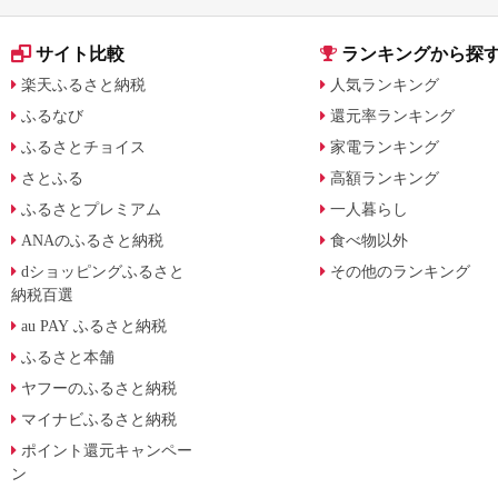
サイト比較
ランキングから探
楽天ふるさと納税
人気ランキング
ふるなび
還元率ランキング
ふるさとチョイス
家電ランキング
さとふる
高額ランキング
ふるさとプレミアム
一人暮らし
ANAのふるさと納税
食べ物以外
dショッピングふるさと
その他のランキング
納税百選
au PAY ふるさと納税
ふるさと本舗
ヤフーのふるさと納税
マイナビふるさと納税
ポイント還元キャンペー
ン