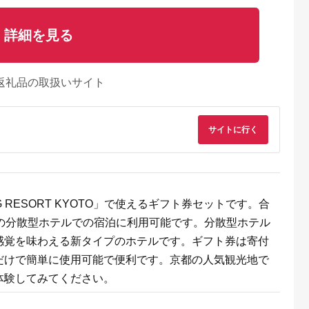
詳細を見る
返礼品の取扱いサイト
サイトに行く
るさとチョイ
出典：ふるさとチョイ
出典：ふるなび
出典：ふるさとチョ
ス
ス
都市
石川県 金沢市
栃木県 那須町
群馬県 長野原町
リニック】が
FABRIC TOKYO オー
四季の宿 こよみ 宿泊
北軽井沢・八ッ場ダ
PETベーシ
ダーセットアップお仕
利用券 30,000円｜宿
周辺ほか町内各所で
G RESORT KYOTO」で使えるギフト券セットです。合
ス受診チケッ
立て券 95,000円相当
泊 旅行 チケット 宿泊
用可能な長野原町ふ
5.0
5.0
5.0
5.0
石川 金沢 加賀百万石
券 旅行券 観光 国内旅
さと感謝券（3,000
山の分散型ホテルでの宿泊に利用可能です。分散型ホテル
20,000
317,000
100,000
10,000
加賀 百万石 北陸 北陸
行 那須 栃木県 那須町
分）
円
寄付金額:
円
寄付金額:
円
寄付金額:
円
復興 北陸支援
〔G-27〕
感覚を味わえる新タイプのホテルです。ギフト券は寄付
だけで簡単に使用可能で便利です。京都の人気観光地で
体験してみてください。