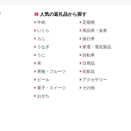
す
人気の返礼品から探す
牛肉
定期便
いくら
商品券・金券
カニ
旅行券
うなぎ
家電・電化製品
うに
自転車
米
日用品
果物・フルーツ
化粧品
ビール
アクセサリー
菓子・スイーツ
その他
おせち