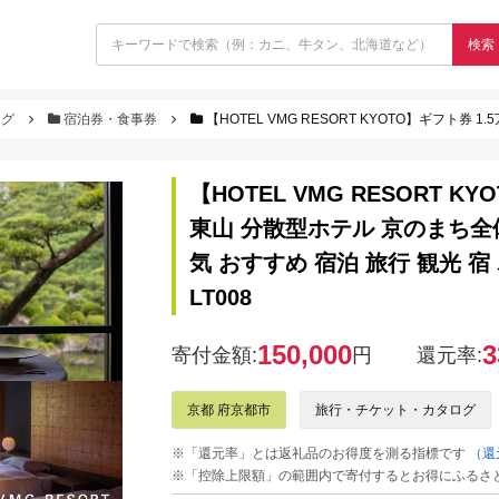
検索
ログ
宿泊券・食事券
【HOTEL VMG RESORT KYOTO】ギフト券 1.5万円分×3枚セット［ 京都 東山 分散型ホ
【HOTEL VMG RESORT 
東山 分散型ホテル 京のまち全
気 おすすめ 宿泊 旅行 観光 宿 
LT008
150,000
3
寄付金額:
円
還元率:
京都 府京都市
旅行・チケット・カタログ
※「還元率」とは返礼品のお得度を測る指標です
（還
※「控除上限額」の範囲内で寄付するとお得にふるさ