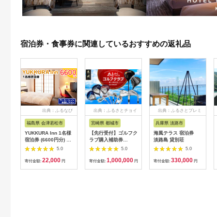
宿泊券・食事券に関連しているおすすめの返礼品
出典：ふるなび
出典：ふるさとチョイ
出典：ふるさとプレミ
ス
アム
福島県 会津若松市
宮崎県 都城市
兵庫県 淡路市
YUKKURA Inn 1名様
【先行受付】ゴルフク
海風テラス 宿泊券
宿泊券 (6600円分) ワ
ラブ購入補助券
淡路島 貸別荘
ーケーションお試しプ
300,000円_GI-
5.0
5.0
5.0
ラン｜東北 福島県 会
C701_(都城市) ゴルフ
22,000
1,000,000
330,000
津若松市 東山温泉 旅
ゴルフクラブ ダンロ
寄付金額:
円
寄付金額:
円
寄付金額:
円
行 クーポン 利用券
ップ ゼクシオ スリク
[0800]
ソン クリーブランド
チケット 購入補助券
アイアン ドライバー
フェアウェイウッド
ハイブリッド ウエッ
ジ 最新モデル