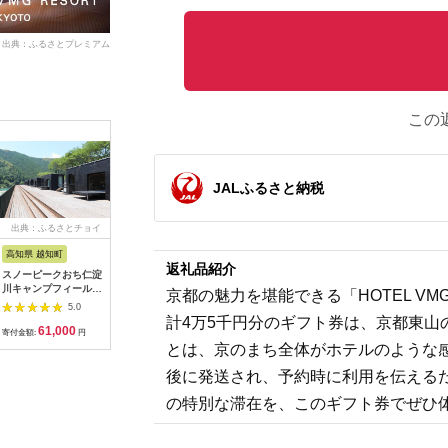
出典：ふるさとプレミアム
この
JALふるさと納税
出典：ふるさとチョイ
出典：ふるさとプレミ
出典：ふるなび
出典：ふ
ス
アム
高知県 越知町
富山県 立山町
岐阜県 土岐市
京都 府京
返礼品紹介
スノーピークおち仁淀
立山町 宿泊施設 宿泊
うなぎ横綱 名物 ひつ
【御池ク
川キャンプフィールド
券 15,000円分 (寄附
まぶし ペア お食事券
んドック 
京都の魅力を堪能できる「HOTEL VM
「住箱-jyubako-」ペ
額 60,000円) 宿泊チ
/ 鰻 ご飯 チケット 旅
ックコー
5.0
5.0
5.0
ア宿泊チケット
ケット 宿泊 宿 山小屋
行 お出かけ うなぎ 食
ト
計4万5千円分のギフト券は、京都東
61,000
60,000
28,000
3
山荘 ホテル 旅 旅行
事 ランチ ディナー ペ
寄付金額:
円
寄付金額:
円
寄付金額:
円
寄付金額:
観光 レジャー チケッ
ア 夫婦 カップル 送料
とは、京のまち全体がホテルのような
ト 登山 トレッキング
無料[MFA002]
アルペンルート 山岳
後に発送され、予約時に利用を伝える
観光 立山観光 立山黒
部観光 F6T-778
の特別な滞在を、このギフト券でぜひ