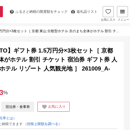
ふるさと納税の
限度額をチェック
返礼品リスト
お気に入り
メニュー
テル 京のまち全体がホテル 割引 チケット 宿泊券 ギフト券 人気 おすすめ 宿泊 旅行 観光 宿 ホテル リゾート 人気観光地 ］ 261009_A-LT008
KYOTO】ギフト券 1.5万円分×3枚セット［ 京都
体がホテル 割引 チケット 宿泊券 ギフト券 人
ホテル リゾート 人気観光地 ］ 261009_A-
3
%
お気に入り
宿泊券・食事券
元率とは）
と納税できます
（控除上限額を調べる）