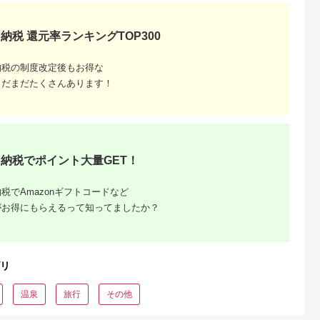
納税 還元率ランキングTOP300
納税の制度改定後もお得な
まだまだたくさんあります！
納税でポイント大量GET！
税でAmazonギフトコードなど
がお得にもらえるって知ってましたか？
リ
温泉
旅行
その他