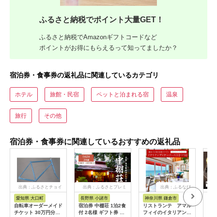
ふるさと納税でポイント大量GET！
ふるさと納税でAmazonギフトコードなど
ポイントがお得にもらえるって知ってましたか？
宿泊券・食事券の返礼品に関連しているカテゴリ
ホテル
旅館・民宿
ペットと泊まれる宿
温泉
旅行
その他
宿泊券・食事券に関連しているおすすめの返礼品
出典：ふるさとチョイ
出典：ふるさとプレミ
出典：ふるなび
ス
アム
愛知県 大口町
長野県 小諸市
神奈川県 鎌倉市
京
自転車オーダーメイド
宿泊券 中棚荘 1泊2食
リストランテ アマル
専門
チケット 30万円分
付 2名様 ギフト券 チ
フィイのイタリアンデ
菜と