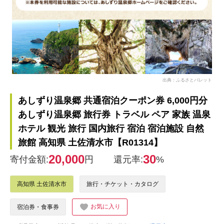
出典：ふるさとパレット
あしずり温泉郷 共通宿泊クーポン券 6,000円分
あしずり温泉郷 旅行券 トラベル ペア 家族 温泉
ホテル 観光 旅行 国内旅行 宿泊 宿泊施設 自然
旅館 高知県 土佐清水市【R01314】
20,000
30
寄付金額:
円
還元率:
%
高知県 土佐清水市
旅行・チケット・カタログ
お気に入り
宿泊券・食事券