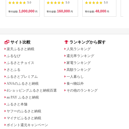
【1360365】
ケット 券 宿泊 旅行
ィナーコースA ペア
池】
5.0
5.0
5.0
温泉 食事
券
鳥コ
064
1,000,000
160,000
48,000
寄付金額:
円
寄付金額:
円
寄付金額:
円
寄付
サイト比較
ランキングから探す
楽天ふるさと納税
人気ランキング
ふるなび
還元率ランキング
ふるさとチョイス
家電ランキング
さとふる
高額ランキング
ふるさとプレミアム
一人暮らし
ANAのふるさと納税
食べ物以外
dショッピングふるさと納税百選
その他のランキング
au PAY ふるさと納税
ふるさと本舗
ヤフーのふるさと納税
マイナビふるさと納税
ポイント還元キャンペーン