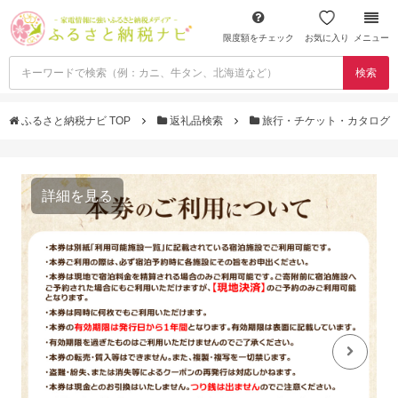
限度額をチェック
お気に入り
メニュー
検索
ふるさと納税ナビ TOP
返礼品検索
旅行・チケット・カタログ
詳細を見る