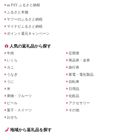
au PAY ふるさと納税
ふるさと本舗
ヤフーのふるさと納税
マイナビふるさと納税
ポイント還元キャンペーン
人気の返礼品から探す
牛肉
定期便
いくら
商品券・金券
カニ
旅行券
うなぎ
家電・電化製品
うに
自転車
米
日用品
果物・フルーツ
化粧品
ビール
アクセサリー
菓子・スイーツ
その他
おせち
地域から返礼品を探す