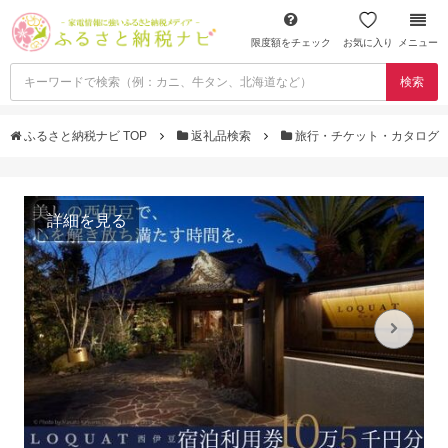
限度額をチェック
お気に入り
メニュー
検索
ふるさと納税ナビ TOP
返礼品検索
旅行・チケット・カタログ
詳細を見る