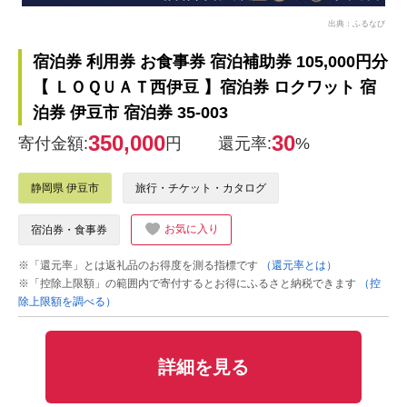
出典：ふるなび
宿泊券 利用券 お食事券 宿泊補助券 105,000円分
【 ＬＯＱＵＡＴ西伊豆 】宿泊券 ロクワット 宿
泊券 伊豆市 宿泊券 35-003
350,000
30
寄付金額:
円
還元率:
%
静岡県 伊豆市
旅行・チケット・カタログ
お気に入り
宿泊券・食事券
※「還元率」とは返礼品のお得度を測る指標です
（還元率とは）
※「控除上限額」の範囲内で寄付するとお得にふるさと納税できます
（控
除上限額を調べる）
詳細を見る