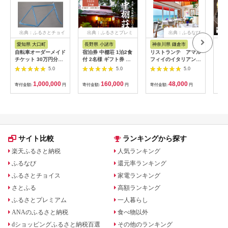
出典：ふるさとチョイ
出典：ふるさとプレミ
出典：ふるなび
ス
アム
愛知県 大口町
長野県 小諸市
神奈川県 鎌倉市
京
自転車オーダーメイド
宿泊券 中棚荘 1泊2食
リストランテ アマル
専門
チケット 30万円分
付 2名様 ギフト券 チ
フィイのイタリアンデ
菜と
【1360365】
ケット 券 宿泊 旅行
ィナーコースA ペア
池】
5.0
5.0
5.0
温泉 食事
券
鳥コ
064
1,000,000
160,000
48,000
寄付金額:
円
寄付金額:
円
寄付金額:
円
寄付
サイト比較
ランキングから探す
楽天ふるさと納税
人気ランキング
ふるなび
還元率ランキング
ふるさとチョイス
家電ランキング
さとふる
高額ランキング
ふるさとプレミアム
一人暮らし
ANAのふるさと納税
食べ物以外
dショッピングふるさと納税百選
その他のランキング