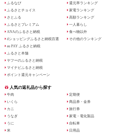
ふるなび
還元率ランキング
ふるさとチョイス
家電ランキング
さとふる
高額ランキング
ふるさとプレミアム
一人暮らし
ANAのふるさと納税
食べ物以外
dショッピングふるさと納税百選
その他のランキング
au PAY ふるさと納税
ふるさと本舗
ヤフーのふるさと納税
マイナビふるさと納税
ポイント還元キャンペーン
人気の返礼品から探す
牛肉
定期便
いくら
商品券・金券
カニ
旅行券
うなぎ
家電・電化製品
うに
自転車
米
日用品