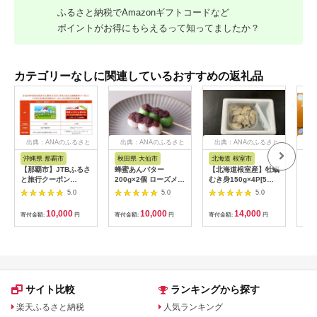
ふるさと納税でAmazonギフトコードなど
ポイントがお得にもらえるって知ってましたか？
カテゴリーなしに関連しているおすすめの返礼品
出典：ANAのふるさと
出典：ANAのふるさと
出典：ANAのふるさと
出
納税
納税
納税
沖縄県 那覇市
秋田県 大仙市
北海道 根室市
埼
【那覇市】JTBふるさ
蜂蜜あんバター
【北海道根室産】牡蠣
【2
と旅行クーポン
200g×2個 ローズメイ
むき身150g×4P[5月
予約
（3,000円分）有効期
[あんバター はちみ
下旬以降発送] A-
史！
5.0
5.0
5.0
間3年（Eメール発
つ 発酵バター あん
54007
ムの
行）｜旅行 トラベル
こ 水あめ不使用 秋
水・
10,000
10,000
14,000
寄付金額:
円
寄付金額:
円
寄付金額:
円
寄付
予約 国内旅行 JTB 宿
田県 大仙市]
約3
泊 観光 体験 旅行券
03
宿泊券 旅行予約 ホテ
ル 旅館 チケット 子供
子連れ カップル 家族
人気 おすすめ 旅行ク
ーポン 店頭 オンライ
サイト比較
ランキングから探す
ン ネット予約 電話 有
効期間3年
楽天ふるさと納税
人気ランキング