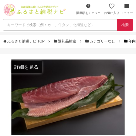
限度額をチェック
お気に入り
メニュー
検索
ふるさと納税ナビ TOP
返礼品検索
カテゴリーなし
年内
詳細を見る