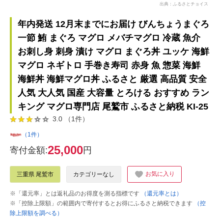
出典：ふるさとチョイス
年内発送 12月末までにお届け びんちょうまぐろ
一節 鮪 まぐろ マグロ メバチマグロ 冷蔵 魚介
お刺し身 刺身 漬け マグロ まぐろ丼 ユッケ 海鮮
マグロ ネギトロ 手巻き寿司 赤身 魚 惣菜 海鮮
海鮮丼 海鮮マグロ丼 ふるさと 厳選 高品質 安全
人気 大人気 国産 大容量 とろける おすすめ ラン
キング マグロ専門店 尾鷲市 ふるさと納税 KI-25
3.0 （1件）
（1件）
25,000
寄付金額:
円
お気に入り
三重県 尾鷲市
カテゴリーなし
※「還元率」とは返礼品のお得度を測る指標です
（還元率とは）
※「控除上限額」の範囲内で寄付するとお得にふるさと納税できます
（控
除上限額を調べる）