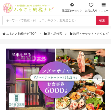
限度額をチェック
お気に入り
メニュー
検索
ふるさと納税ナビ TOP
返礼品検索
旅行・チケット・カタログ
詳細を見る