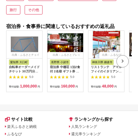
旅行
その他
宿泊券・食事券に関連しているおすすめの返礼品
出典：ふるさとチョイ
出典：ふるさとプレミ
出典：ふるなび
ス
アム
愛知県 大口町
長野県 小諸市
神奈川県 鎌倉市
京
自転車オーダーメイド
宿泊券 中棚荘 1泊2食
リストランテ アマル
専門
チケット 30万円分
付 2名様 ギフト券 チ
フィイのイタリアンデ
菜と
【1360365】
ケット 券 宿泊 旅行
ィナーコースA ペア
池】
5.0
5.0
5.0
温泉 食事
券
鳥コ
064
1,000,000
160,000
48,000
寄付金額:
円
寄付金額:
円
寄付金額:
円
寄付
サイト比較
ランキングから探す
楽天ふるさと納税
人気ランキング
ふるなび
還元率ランキング