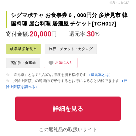
出典：ふるなび
シグマポチャ お食事券 6，000円分 多治見市 韓
国料理 屋台料理 居酒屋 チケット[TGH017]
20,000
30
寄付金額:
円
還元率:
%
岐阜県 多治見市
旅行・チケット・カタログ
お気に入り
宿泊券・食事券
※「還元率」とは返礼品のお得度を測る指標です
（還元率とは）
※「控除上限額」の範囲内で寄付するとお得にふるさと納税できます
（控
除上限額を調べる）
詳細を見る
この返礼品の取扱いサイト