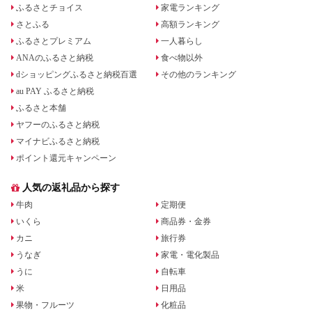
ふるさとチョイス
家電ランキング
さとふる
高額ランキング
ふるさとプレミアム
一人暮らし
ANAのふるさと納税
食べ物以外
dショッピングふるさと納税百選
その他のランキング
au PAY ふるさと納税
ふるさと本舗
ヤフーのふるさと納税
マイナビふるさと納税
ポイント還元キャンペーン
人気の返礼品から探す
牛肉
定期便
いくら
商品券・金券
カニ
旅行券
うなぎ
家電・電化製品
うに
自転車
米
日用品
果物・フルーツ
化粧品