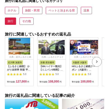
旅行の返礼品に関連しているカテゴリ
ホテル
旅館・民宿
ペットと泊まれる宿
温泉
旅行
その他
旅行に関連しているおすすめの返礼品
出典：楽天ふるさと納
出典：ふるさとチョイ
出典：ふるさとチョイ
出
税
ス
ス
石川県 加賀市
京都 府京都市
大阪府 大阪市
兵
【ふるさと納税】 か
【MKハイヤー観光】
HISふるさと納税クー
【ふ
がり吉祥亭 和室 平日
【ミニバン5時間】ド
ポン（大阪市）
効期
限定 ペア宿泊券 1泊2
ライバーとめぐるとっ
30,000円分_OS039-
も使
5.0
5.0
5.0
食付 2名 ペア 食事付
ておきの京都観光（3
0001-07
60
温泉 宿泊券 旅行 トラ
／21-6／20・10／1-
券 
127,000
108,000
100,000
寄付金額:
円
寄付金額:
円
寄付金額:
円
寄付
ベル 宿泊 宿泊施設 宿
11／30）
旅行
レジャー F6P-0991
カニ
行 
宿 
旅行の返礼品に関連している記事の紹介
ン 
行 
プレ
日 2