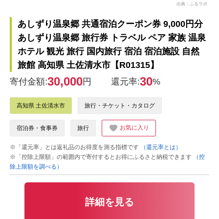
出典：ふるラボ
あしずり温泉郷 共通宿泊クーポン券 9,000円分
あしずり温泉郷 旅行券 トラベル ペア 家族 温泉
ホテル 観光 旅行 国内旅行 宿泊 宿泊施設 自然
旅館 高知県 土佐清水市【R01315】
30,000
30
寄付金額:
円
還元率:
%
高知県 土佐清水市
旅行・チケット・カタログ
お気に入り
宿泊券・食事券
旅行
※「還元率」とは返礼品のお得度を測る指標です
（還元率とは）
※「控除上限額」の範囲内で寄付するとお得にふるさと納税できます
（控
除上限額を調べる）
詳細を見る