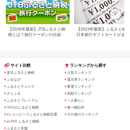
【2026年最新】JTBふるさと納
【2023年最新】ふるさと納
税とは？旅行クーポンの仕組
日本旅行ギフトカードがまだ
み・使い方をわかりやすく解説
らえる⁉
サイト比較
ランキングから探す
楽天ふるさと納税
人気ランキング
ふるなび
還元率ランキング
ふるさとチョイス
家電ランキング
さとふる
高額ランキング
ふるさとプレミアム
一人暮らし
ANAのふるさと納税
食べ物以外
dショッピングふるさと納税百選
その他のランキング
au PAY ふるさと納税
ふるさと本舗