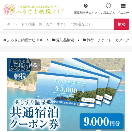
限度額をチェック
お気に入り
メニュー
検索
ふるさと納税ナビ TOP
返礼品検索
旅行・チケット・カタログ
詳細を見る