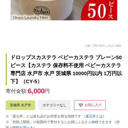
出典：JRE MALLふるさと納税
ドロップスカステラ ベビーカステラ プレーン50
ピース【カステラ 保存料不使用 ベビーカステラ
専門店 水戸市 水戸 茨城県 10000円以内 1万円以
下】（CY-5）
6,000
寄付金額:
円
お気に入り
茨城県 水戸市
カテゴリーなし
※「還元率」とは返礼品のお得度を測る指標です
（還元率とは）
※「控除上限額」の範囲内で寄付するとお得にふるさと納税できます
（控
除上限額を調べる）