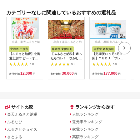
カテゴリーなしに関連しているおすすめの返礼品
出典：楽天ふるさと納
出典：楽天ふるさと納
出典：JRE MALLふる
出
税
税
さと納税
北海道 士別市
静岡県 東伊豆町
岩手県 西和賀町
群
【ふるさと納税】北海
【ふるさと納税】迷っ
【定期便12ヶ月×月２
【ふ
道士別市 ビートオリ
たらコレ！ ひがしい
回】ＹＵＤＡ「プレミ
月連
ゴ糖・砂糖セット (計
ず 満喫 宿泊 補助
アム湯田ヨーグルト」
ー定
5.0
5.0
5.0
3種) 調味料 甘味料 砂
券 （9千円分）
プレーン ２個
のぷ
糖 上白糖 グラニュー
C001／静岡県 東伊
471
12,000
30,000
177,000
寄付金額:
円
寄付金額:
円
寄付金額:
円
寄付
糖 ビートオリゴ糖 オ
豆町
リゴ糖 ビート 料理 お
菓子 お菓子作り コー
ヒー ギフト 【社会福
祉法人士別愛成会】
サイト比較
ランキングから探す
楽天ふるさと納税
人気ランキング
ふるなび
還元率ランキング
ふるさとチョイス
家電ランキング
さとふる
高額ランキング