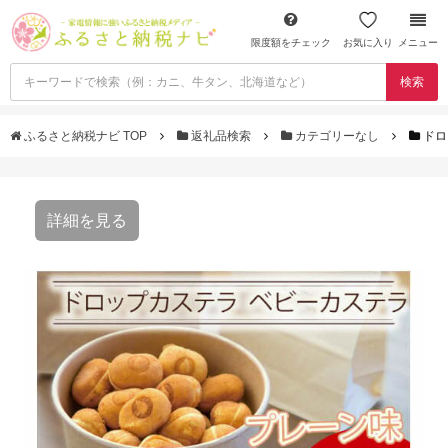
限度額をチェック
お気に入り
メニュー
検索
ふるさと納税ナビ TOP
返礼品検索
カテゴリーなし
ドロ
詳細を見る