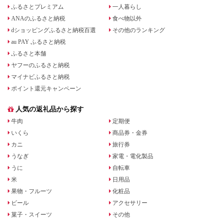
ふるさとプレミアム
一人暮らし
ANAのふるさと納税
食べ物以外
dショッピングふるさと納税百選
その他のランキング
au PAY ふるさと納税
ふるさと本舗
ヤフーのふるさと納税
マイナビふるさと納税
ポイント還元キャンペーン
人気の返礼品から探す
牛肉
定期便
いくら
商品券・金券
カニ
旅行券
うなぎ
家電・電化製品
うに
自転車
米
日用品
果物・フルーツ
化粧品
ビール
アクセサリー
菓子・スイーツ
その他