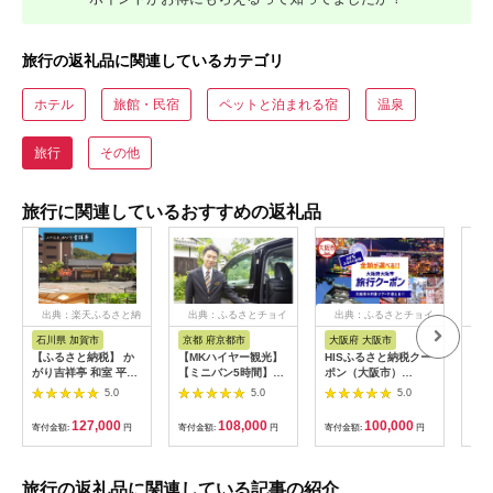
旅行の返礼品に関連しているカテゴリ
ホテル
旅館・民宿
ペットと泊まれる宿
温泉
旅行
その他
旅行に関連しているおすすめの返礼品
出典：楽天ふるさと納
出典：ふるさとチョイ
出典：ふるさとチョイ
出
税
ス
ス
石川県 加賀市
京都 府京都市
大阪府 大阪市
兵
【ふるさと納税】 か
【MKハイヤー観光】
HISふるさと納税クー
【ふ
がり吉祥亭 和室 平日
【ミニバン5時間】ド
ポン（大阪市）
効期
限定 ペア宿泊券 1泊2
ライバーとめぐるとっ
30,000円分_OS039-
も使
5.0
5.0
5.0
食付 2名 ペア 食事付
ておきの京都観光（3
0001-07
60
温泉 宿泊券 旅行 トラ
／21-6／20・10／1-
券 
127,000
108,000
100,000
寄付金額:
円
寄付金額:
円
寄付金額:
円
寄付
ベル 宿泊 宿泊施設 宿
11／30）
旅行
レジャー F6P-0991
カニ
行 
宿 
旅行の返礼品に関連している記事の紹介