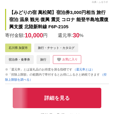
出典：ふるラボ
【みどりの宿 萬松閣】宿泊券3,000円相当 旅行
宿泊 温泉 観光 復興 震災 コロナ 能登半島地震復
興支援 北陸新幹線 F6P-2105
10,000
30
寄付金額:
円
還元率:
%
石川県 加賀市
旅行・チケット・カタログ
お気に入り
宿泊券・食事券
旅行
※「還元率」とは返礼品のお得度を測る指標です
（還元率とは）
※「控除上限額」の範囲内で寄付するとお得にふるさと納税できます
（控
除上限額を調べる）
詳細を見る