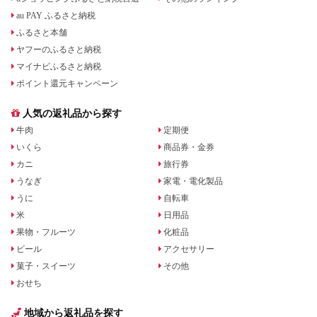
au PAY ふるさと納税
ふるさと本舗
ヤフーのふるさと納税
マイナビふるさと納税
ポイント還元キャンペーン
人気の返礼品から探す
牛肉
定期便
いくら
商品券・金券
カニ
旅行券
うなぎ
家電・電化製品
うに
自転車
米
日用品
果物・フルーツ
化粧品
ビール
アクセサリー
菓子・スイーツ
その他
おせち
地域から返礼品を探す