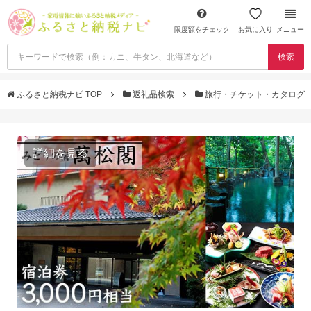
限度額をチェック
お気に入り
メニュー
検索
ふるさと納税ナビ TOP
返礼品検索
旅行・チケット・カタログ
詳細を見る