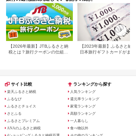
ン 
行 
プレ
日 2
【2026年最新】JTBふるさと納
【2023年最新】ふるさと納
税とは？旅行クーポンの仕組
日本旅行ギフトカードがまだ
み・使い方をわかりやすく解説
らえる⁉
サイト比較
ランキングから探す
楽天ふるさと納税
人気ランキング
ふるなび
還元率ランキング
ふるさとチョイス
家電ランキング
さとふる
高額ランキング
ふるさとプレミアム
一人暮らし
ANAのふるさと納税
食べ物以外
dショッピングふるさと納税百選
その他のランキング