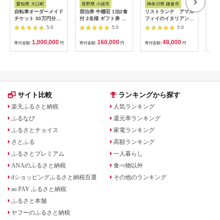
愛知県 大口町
長野県 小諸市
神奈川県 鎌倉市
京
自転車オーダーメイド
宿泊券 中棚荘 1泊2食
リストランテ アマル
専門
チケット 30万円分
付 2名様 ギフト券 チ
フィイのイタリアンデ
菜と
【1360365】
ケット 券 宿泊 旅行
ィナーコースA ペア
池】
5.0
5.0
5.0
温泉 食事
券
鳥コ
064
1,000,000
160,000
48,000
寄付金額:
円
寄付金額:
円
寄付金額:
円
寄付
サイト比較
ランキングから探す
楽天ふるさと納税
人気ランキング
ふるなび
還元率ランキング
ふるさとチョイス
家電ランキング
さとふる
高額ランキング
ふるさとプレミアム
一人暮らし
ANAのふるさと納税
食べ物以外
dショッピングふるさと納税百選
その他のランキング
au PAY ふるさと納税
ふるさと本舗
ヤフーのふるさと納税