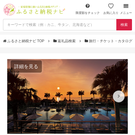
限度額をチェック
お気に入り
メニュー
検索
ふるさと納税ナビ TOP
返礼品検索
旅行・チケット・カタログ
詳細を見る