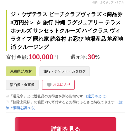
出典：ふるさとプレミアム
ジ・ウザテラス ビーチクラブヴィラズ＜商品券
3万円分＞ ☆ 旅行 沖縄 ラグジュアリー テラス
ホテルズ サンセットクルーズ ハイクラス ヴィ
ラタイプ 隠れ家 読谷村 お忍び 地場産品 地産地
消 クルージング
100,000
30
寄付金額:
円
還元率:
%
沖縄県 読谷村
旅行・チケット・カタログ
お気に入り
宿泊券・食事券
※「還元率」とは返礼品のお得度を測る指標です
（還元率とは）
※「控除上限額」の範囲内で寄付するとお得にふるさと納税できます
（控
除上限額を調べる）
詳細を見る