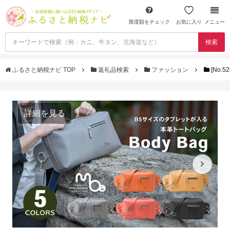
限度額をチェック
お気に入り
メニュー
検索
ふるさと納税ナビ TOP
返礼品検索
ファッション
[No
詳細を見る