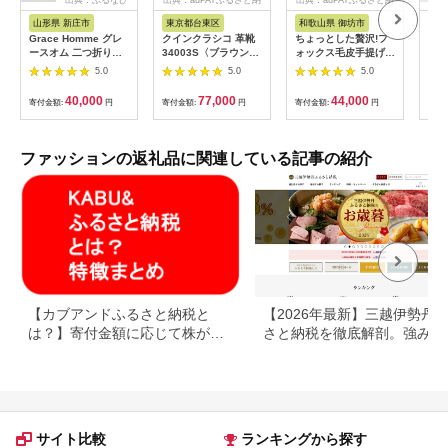
税
税
山形県 新庄市
東京都台東区
和歌山県 御坊市
東
Grace Homme グレ
クインクラシコ 革靴
ちょっとした贅沢!フ
長財
ースオム 二つ折り財
34003S〈ブラウン〉
ォックス毛皮手提げバ
ク 
布/ブラウン 入学祝い
(サイズ：26.0cm)
ッグ ブラック
長財
5.0
5.0
5.0
卒業祝い 就職祝い 退
職祝い 贈り物 贈答 ギ
40,000
77,000
44,000
寄付金額:
円
寄付金額:
円
寄付金額:
円
寄付
フト 人気 誕生日 プレ
ゼント 母の日 父の日
山形県 新庄市 F3S-
0620
ファッションの返礼品に関連している記事の紹介
【カブアンドふるさと納税と
【2026年最新】三越伊勢丹
は？】寄付金額に応じて株がも
さと納税を徹底解剖。強みと
らえるサービス
みを解説
サイト比較
ランキングから探す