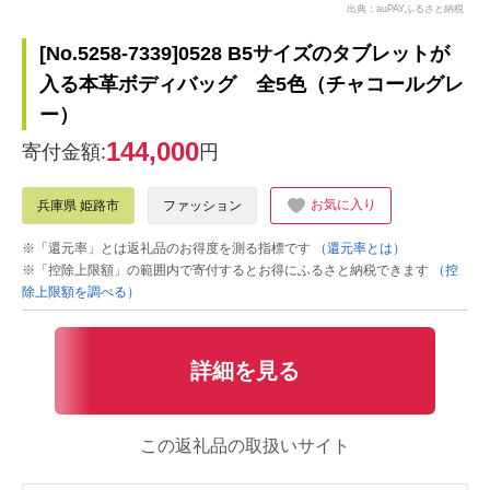
出典：auPAYふるさと納税
[No.5258-7339]0528 B5サイズのタブレットが
入る本革ボディバッグ 全5色（チャコールグレ
ー）
144,000
寄付金額:
円
お気に入り
兵庫県 姫路市
ファッション
※「還元率」とは返礼品のお得度を測る指標です
（還元率とは）
※「控除上限額」の範囲内で寄付するとお得にふるさと納税できます
（控
除上限額を調べる）
詳細を見る
この返礼品の取扱いサイト