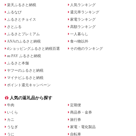
楽天ふるさと納税
人気ランキング
ふるなび
還元率ランキング
ふるさとチョイス
家電ランキング
さとふる
高額ランキング
ふるさとプレミアム
一人暮らし
ANAのふるさと納税
食べ物以外
dショッピングふるさと納税百選
その他のランキング
au PAY ふるさと納税
ふるさと本舗
ヤフーのふるさと納税
マイナビふるさと納税
ポイント還元キャンペーン
人気の返礼品から探す
牛肉
定期便
いくら
商品券・金券
カニ
旅行券
うなぎ
家電・電化製品
うに
自転車