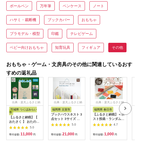
ボールペン
万年筆
ペンケース
ノート
ハサミ・裁断機
ブックカバー
おもちゃ
プラモデル・模型
印鑑
テレビゲーム
ベビー向けおもちゃ
知育玩具
フィギュア
その他
おもちゃ・ゲーム・文房具のその他に関連しているおす
すめの返礼品
出典：楽天ふるさと納
出典：楽天ふるさと納
出典：楽天ふるさと納
出
税
税
税
茨城県 つくばみらい
福岡県 古賀市
福岡県 春日市
愛
市
ブックハウスネスト 3
【ふるさと納税】＜ポ
紙製
【ふるさと納税】【
点セット 3サイズ 本
スト投函・ランダム9
っと
おたさく 】 おたのし
立て 本の家 木製 本棚
色＞国産本革レター型
種セ
5.0
4.7
み袋 6～8点 おたさく
5.0
マガジンラック ブッ
ブックマーク(1点)し
ねこグッズ 福袋 雑貨
クエンド ブックスタ
おり 栞 ブラック キャ
11,000
21,000
1,000
かわいい 猫 ねこ ネコ
寄付金額:
円
寄付金額:
円
寄付金額:
円
寄付
ンド 新生活 増田桐箱
メル レモン ペパーミ
猫グッズ ネコ好き に
店 九州産 送料無料
ント ナチュラル オレ