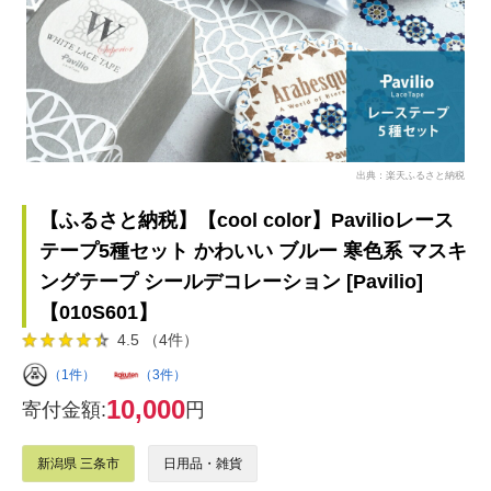
出典：楽天ふるさと納税
【ふるさと納税】【cool color】Pavilioレース
テープ5種セット かわいい ブルー 寒色系 マスキ
ングテープ シールデコレーション [Pavilio]
【010S601】
4.5 （4件）
（1件）
（3件）
10,000
寄付金額:
円
新潟県 三条市
日用品・雑貨