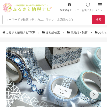
限度額をチェック
お気に入り
メニュー
検索
ふるさと納税ナビ TOP
返礼品検索
日用品・雑貨
おもち
詳細を見る