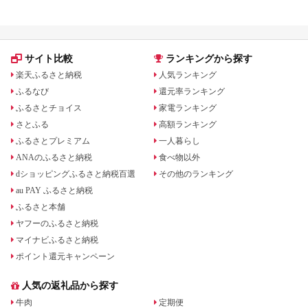
ゃんこ おまかせ お楽
ンジ ピーチ レッド ホ
しみ
ワイト レザー 国産 日
本製 牛革 革製品 手作
り 男性 女性 レディー
ス メンズ
サイト比較
ランキングから探す
【ksg1551】
【Zenis】
楽天ふるさと納税
人気ランキング
ふるなび
還元率ランキング
ふるさとチョイス
家電ランキング
さとふる
高額ランキング
ふるさとプレミアム
一人暮らし
ANAのふるさと納税
食べ物以外
dショッピングふるさと納税百選
その他のランキング
au PAY ふるさと納税
ふるさと本舗
ヤフーのふるさと納税
マイナビふるさと納税
ポイント還元キャンペーン
人気の返礼品から探す
牛肉
定期便