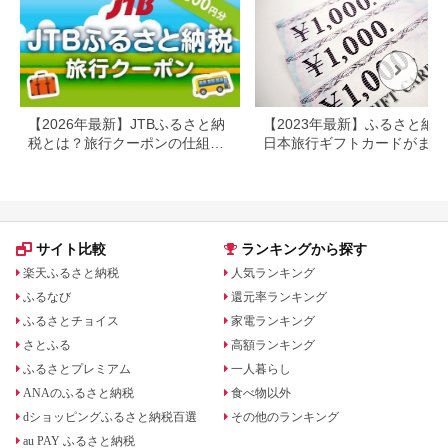
プレゼント 贈答 母の
日 25-09
【2026年最新】JTBふるさと納
【2023年最新】ふるさと納
税とは？旅行クーポンの仕組
日本旅行ギフトカードがまだ
み・使い方をわかりやすく解説
らえる⁉
サイト比較
ランキングから探す
楽天ふるさと納税
人気ランキング
ふるなび
還元率ランキング
ふるさとチョイス
家電ランキング
さとふる
高額ランキング
ふるさとプレミアム
一人暮らし
ANAのふるさと納税
食べ物以外
dショッピングふるさと納税百選
その他のランキング
au PAY ふるさと納税