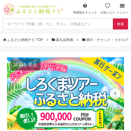
限度額をチェック
お気に入り
メニュー
検索
ふるさと納税ナビ TOP
返礼品検索
旅行・チケット・カタログ
詳細を見る