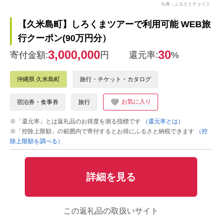
出典：ふるさとチョイス
【久米島町】しろくまツアーで利用可能 WEB旅
行クーポン(90万円分）
3,000,000
30
寄付金額:
円
還元率:
%
沖縄県 久米島町
旅行・チケット・カタログ
お気に入り
宿泊券・食事券
旅行
※「還元率」とは返礼品のお得度を測る指標です
（還元率とは）
※「控除上限額」の範囲内で寄付するとお得にふるさと納税できます
（控
除上限額を調べる）
詳細を見る
この返礼品の取扱いサイト