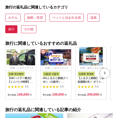
旅行の返礼品に関連しているカテゴリ
ホテル
旅館・民宿
ペットと泊まれる宿
温泉
旅行
その他
旅行に関連しているおすすめの返礼品
出典：ふるさとチョイ
出典：ふるさとチョイ
出典：楽天ふるさと納
出
ス
ス
税
京都 府京都市
大阪府 大阪市
兵庫県 香美町
栃
【MKハイヤー観光】
HISふるさと納税クー
【ふるさと納税】＼有
【ふ
【ミニバン5時間】ド
ポン（大阪市）
効期限2年／ ギフトに
り日
ライバーとめぐるとっ
30,000円分_OS039-
も使える 宿泊補助券
1万
5.0
5.0
5.0
ておきの京都観光（3
0001-07
60,000円分 宿泊助成
券 
／21-6／20・10／1-
券 宿泊券 旅 トラベル
券 
108,000
100,000
200,000
寄付金額:
円
寄付金額:
円
寄付金額:
円
寄付
11／30）
旅行券 兵庫県 香美町
館 
カニ 温泉 海 観光 旅
ャー
行 関西 ホテル 旅館
チケ
宿 体験 ギフト クーポ
[029
旅行の返礼品に関連している記事の紹介
ン 宿泊 お泊り 国内旅
行 但馬牛 旅館 温泉宿