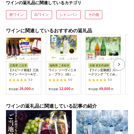
ワインの返礼品に関連しているカテゴリ
赤ワイン
白ワイン
シャンパン
その他
ワインに関連しているおすすめの返礼品
出典：ふるなび
出典：ふるなび
出典：ふるなび
広島県 三次市
福島県 二本松市
京都 府京丹波町
山
【スピード発送】三次
ワイン ソーヴィニヨ
【ワイン定期便】スパ
ドメ
ワイン ベーリーAヴァ
ン・ブラン（白）
ークリング「てぐみ」
ャル
インヤード3本
720ml×1本【ふくし
3カ月 定期便 丹波ワ
5.0
5.0
5.0
[APAZ031] ワイン
ま農家の夢ワイン株式
イン [047SJ001R]
会社】
26,000
12,000
49,000
寄付金額:
円
寄付金額:
円
寄付金額:
円
寄付
ワインの返礼品に関連している記事の紹介