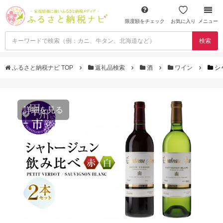
限度額をチェック
お気に入り
メニュー
検索
ふるさと納税ナビ TOP
返礼品検索
酒
ワイン
シ
詳細を見る