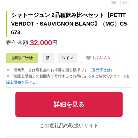
出典：ふるラボ
シャトージュン 2品種飲み比べセット【PETIT
VERDOT・SAUVIGNON BLANC】（MG）C5-
673
32,000
寄付金額:
円
お気に入り
山梨県 甲州市
酒
ワイン
※「還元率」とは返礼品のお得度を測る指標です
（還元率とは）
※「控除上限額」の範囲内で寄付するとお得にふるさと納税できます
（控
除上限額を調べる）
詳細を見る
この返礼品の取扱いサイト