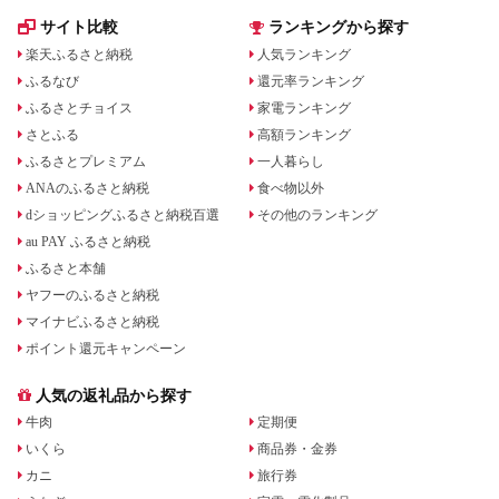
サイト比較
ランキングから探す
楽天ふるさと納税
人気ランキング
ふるなび
還元率ランキング
ふるさとチョイス
家電ランキング
さとふる
高額ランキング
ふるさとプレミアム
一人暮らし
ANAのふるさと納税
食べ物以外
dショッピングふるさと納税百選
その他のランキング
au PAY ふるさと納税
ふるさと本舗
ヤフーのふるさと納税
マイナビふるさと納税
ポイント還元キャンペーン
人気の返礼品から探す
牛肉
定期便
いくら
商品券・金券
カニ
旅行券