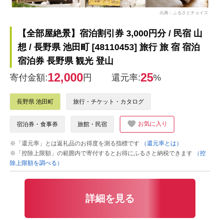
出典：ふるさとチョイス
【全部屋絶景】宿泊割引券 3,000円分 / 民宿 山
想 / 長野県 池田町 [48110453] 旅行 旅 宿 宿泊
宿泊券 長野県 観光 登山
12,000
25
寄付金額:
円
還元率:
%
長野県 池田町
旅行・チケット・カタログ
お気に入り
宿泊券・食事券
旅館・民宿
※「還元率」とは返礼品のお得度を測る指標です
（還元率とは）
※「控除上限額」の範囲内で寄付するとお得にふるさと納税できます
（控
除上限額を調べる）
詳細を見る