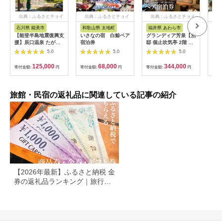
出典：ふるさとチョイ
出典：ふるさとチョイ
出典：ふるさとチョイ
出
ス
ス
ス
石川県 能美市
和歌山県 太地町
福井県 あわら市
岐
【能登半島地震復興支
いさなの宿 白鯨ペア
グランディア芳泉【別
宿泊
援】辰口温泉 たがわ
宿泊券
邸 個止吹気亭 2階 コ
円分
龍泉閣「吉祥亭」ペア
ンフォートスイート
館 
5.0
5.0
5.0
ー宿泊券
露天風呂付客室】1泊
泊割
2食付き ペア宿泊券
ト 
125,000
68,000
344,000
寄付金額:
円
寄付金額:
円
寄付金額:
円
寄付
（2名様分） ／ 旅行
チケット 温泉 北陸 あ
わら温泉 特別スイー
ト 冷蔵庫インクルー
旅館・民宿の返礼品に関連している記事の紹介
シブ グランディア あ
わら
【2026年最新】ふるさと納税 金
券の返礼品ランキング｜旅行
券・食事券・商品券を比較