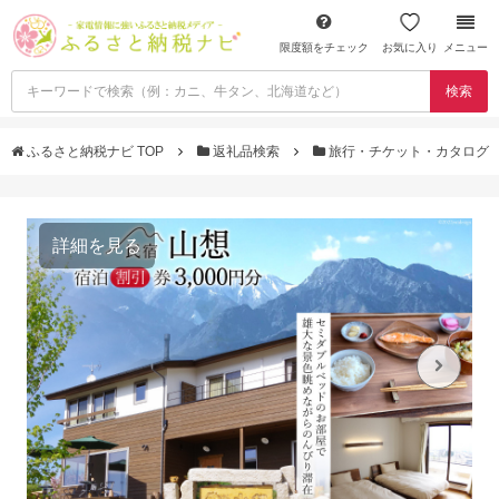
限度額をチェック
お気に入り
メニュー
検索
ふるさと納税ナビ TOP
返礼品検索
旅行・チケット・カタログ
詳細を見る