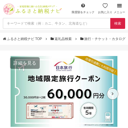
限度額をチェック
お気に入り
メニュー
検索
ふるさと納税ナビ TOP
返礼品検索
旅行・チケット・カタログ
詳細を見る