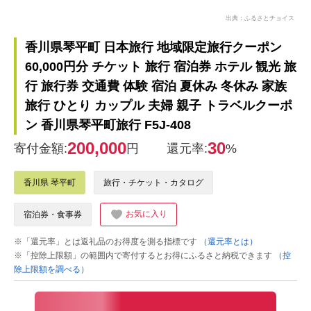
出典：ふるさとチョイス
香川県琴平町 日本旅行 地域限定旅行クーポン
60,000円分 チケット 旅行 宿泊券 ホテル 観光 旅
行 旅行券 交通費 体験 宿泊 夏休み 冬休み 家族
旅行 ひとり カップル 夫婦 親子 トラベルクーポ
ン 香川県琴平町旅行 F5J-408
200,000
30
寄付金額:
円
還元率:
%
香川県 琴平町
旅行・チケット・カタログ
お気に入り
宿泊券・食事券
※「還元率」とは返礼品のお得度を測る指標です
（還元率とは）
※「控除上限額」の範囲内で寄付するとお得にふるさと納税できます
（控
除上限額を調べる）