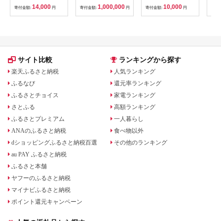
ゴルフクラブ ダンロ
分）
14,000
1,000,000
10,000
寄付金額:
円
寄付金額:
円
寄付金額:
円
寄付
ップ ゼクシオ スリク
ソン クリーブランド
チケット 購入補助券
アイアン ドライバー
フェアウェイウッド
ハイブリッド ウエッ
ジ 最新モデル
サイト比較
ランキングから探す
楽天ふるさと納税
人気ランキング
ふるなび
還元率ランキング
ふるさとチョイス
家電ランキング
さとふる
高額ランキング
ふるさとプレミアム
一人暮らし
ANAのふるさと納税
食べ物以外
dショッピングふるさと納税百選
その他のランキング
au PAY ふるさと納税
ふるさと本舗
ヤフーのふるさと納税
マイナビふるさと納税
ポイント還元キャンペーン