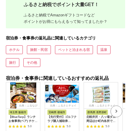
ふるさと納税でポイント大量GET！
ふるさと納税でAmazonギフトコードなど
ポイントがお得にもらえるって知ってましたか？
宿泊券・食事券の返礼品に関連しているカテゴリ
ホテル
旅館・民宿
ペットと泊まれる宿
温泉
旅行
その他
宿泊券・食事券に関連しているおすすめの返礼品
出典：ふるなび
出典：ふるさとチョイ
出典：ふるさとチョイ
出
ス
ス
埼玉県 飯能市
宮崎県 都城市
群馬県 長野原町
秋
【BlueTarp】ランチ
【先行受付】ゴルフク
北軽井沢・八ッ場ダム
全日
お食事券(ペア) チケッ
ラブ購入補助券
周辺ほか町内各所で利
ア宿
ト HNNC001
300,000円_GI-
用可能な長野原町ふる
付・
5.0
5.0
5.0
C701_(都城市) ゴルフ
さと感謝券（3,000円
ン]