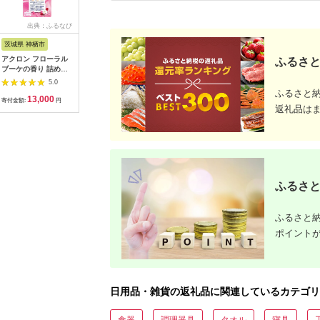
出典：ふるなび
出典：JRE MALLふる
出典：ふるさと本舗
出
さと納税
茨城県 神栖市
神奈川県 鎌倉市
大阪府 河内長野市
栃木県 小
アクロン フローラル
【鎌倉天幕】ふるさと
観葉植物 ビカクシダ
APHROD
ふるさと
ブーケの香り 詰め替
納税限定品 GL
Pegasusコルク仕立
リューム羊
え用12袋 セット おし
CHAIR／SAFARI 折り
て | コウモリラン 壁
団セミダ
5.0
5.0
5.0
ゃれ着用
畳み式アウトドアチェ
掛け 板付け インテリ
日本製 創
ふるさと
13,000
60,000
37,000
4
ア(座面生地・２枚使
ア 室内 4月-12月発送
信頼と実
寄付金額:
円
寄付金額:
円
寄付金額:
円
寄付金額:
返礼品は
い) KTM-CHSF
【10983
ふるさと
ふるさと納
ポイント
日用品・雑貨の返礼品に関連しているカテゴリ
食器
調理器具
タオル
寝具