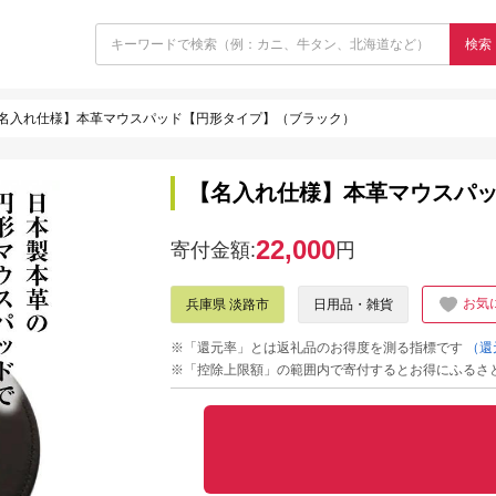
検索
名入れ仕様】本革マウスパッド【円形タイプ】（ブラック）
【名入れ仕様】本革マウスパ
22,000
寄付金額:
円
お気
兵庫県 淡路市
日用品・雑貨
※「還元率」とは返礼品のお得度を測る指標です
（還
※「控除上限額」の範囲内で寄付するとお得にふるさ