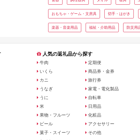
おもちゃ・ゲーム・文房具
切手・はがき
楽器・音楽用品
福祉・介助用品
防災用
す
人気の返礼品から探す
牛肉
定期便
いくら
商品券・金券
カニ
旅行券
うなぎ
家電・電化製品
うに
自転車
米
日用品
果物・フルーツ
化粧品
ビール
アクセサリー
菓子・スイーツ
その他