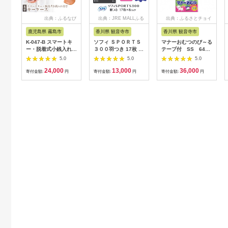
出典：ふるなび
出典：JRE MALLふる
出典：ふるさとチョイ
さと納税
ス
鹿児島県 霧島市
香川県 観音寺市
香川県 観音寺市
K-047-B スマートキ
ソフィ ＳＰＯＲＴＳ
マナーおむつのび～る
ー・脱着式小銭入れ付
３００羽つき 17枚 ×8
テープ付 SS 64枚
きキーケース＜キャメ
日用品 生理用品 ナプ
× 6袋
5.0
5.0
5.0
ル＞【m's】霧島市 革
キン ずれに強い スポ
24,000
13,000
36,000
革製品 牛革 本革 ヌメ
ーツ用 ユニチャーム
寄付金額:
円
寄付金額:
円
寄付金額:
円
革 キーケース コイン
ケース 小銭入れ ハン
ドメイド 手作り