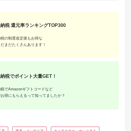
典：ふるラボ
出典：ふるラボ
出典：ふるさとチョイ
出典：ふるな
ス
山市
長野県 飯田市
愛知県 岡崎市
北海道 紋別市
ITA 日葵ボ
光美容器 ケノン KE-
三河のジビエ ペット
4-4 毛(もう)かわいす
納税 還元率ランキングTOP300
毛混 敷布
NON マットブラック
フード 仔犬、成犬
ぎ！キーホルダー
ブルロング
｜ 家電 美容器 電気
シニア犬用「ミンチ
5.0
5.0
5.0
5.0
業150年の
男女兼用 髭 ムダ毛処
肉」【1520485】
納税の制度改定後もお得な
8,000
233,000
15,000
4,000
績
理 サロン 全身 贈答
円
寄付金額:
円
寄付金額:
円
寄付金額:
円
まだまだたくさんあります！
36】
ギフト プレゼント 美
顔器 オススメ 人気 エ
ステ うぶ毛 VIO 肌用
国産 日本製 安心 安全
高性能 フィルター 高
速連射 飯田市 長野県
信州 南信州 | 長野県
飯田市
納税でポイント大量GET！
税でAmazonギフトコードなど
がお得にもらえるって知ってましたか？
工具
家具・インテリア
キャラクター・ぬいぐるみ