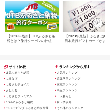
行 但馬牛 旅館 温泉宿
プレゼント 贈答 母の
日 25-09
【2026年最新】JTBふるさと納
【2023年最新】ふるさと納
税とは？旅行クーポンの仕組
日本旅行ギフトカードがまだ
み・使い方をわかりやすく解説
らえる⁉
サイト比較
ランキングから探す
楽天ふるさと納税
人気ランキング
ふるなび
還元率ランキング
ふるさとチョイス
家電ランキング
さとふる
高額ランキング
ふるさとプレミアム
一人暮らし
ANAのふるさと納税
食べ物以外
dショッピングふるさと納税百選
その他のランキング