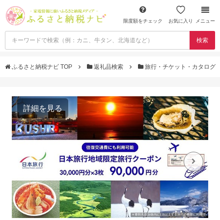
限度額をチェック
お気に入り
メニュー
検索
ふるさと納税ナビ TOP
返礼品検索
旅行・チケット・カタログ
詳細を見る