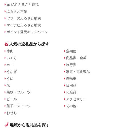
au PAY ふるさと納税
ふるさと本舗
ヤフーのふるさと納税
マイナビふるさと納税
ポイント還元キャンペーン
人気の返礼品から探す
牛肉
定期便
いくら
商品券・金券
カニ
旅行券
うなぎ
家電・電化製品
うに
自転車
米
日用品
果物・フルーツ
化粧品
ビール
アクセサリー
菓子・スイーツ
その他
おせち
地域から返礼品を探す