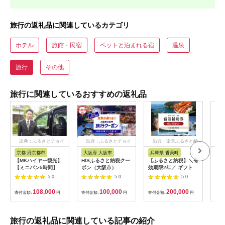
旅行の返礼品に関連しているカテゴリ
ホテル
旅館・民宿
ペットと泊まれる宿
温泉
旅行
その他
旅行に関連しているおすすめの返礼品
出典：ふるさとチョイ
出典：ふるさとチョイ
出典：楽天ふるさと納
出
ス
ス
税
京都 府京都市
大阪府 大阪市
兵庫県 香美町
栃
【MKハイヤー観光】
HISふるさと納税クー
【ふるさと納税】＼有
【ふ
【ミニバン5時間】ド
ポン（大阪市）
効期限2年／ ギフトに
り日
ライバーとめぐるとっ
30,000円分_OS039-
も使える 宿泊補助券
1万
5.0
5.0
5.0
ておきの京都観光（3
0001-07
60,000円分 宿泊助成
券 
／21-6／20・10／1-
券 宿泊券 旅 トラベル
券 
108,000
100,000
200,000
寄付金額:
円
寄付金額:
円
寄付金額:
円
寄付
11／30）
旅行券 兵庫県 香美町
館 
カニ 温泉 海 観光 旅
ャー
行 関西 ホテル 旅館
チケ
宿 体験 ギフト クーポ
[029
旅行の返礼品に関連している記事の紹介
ン 宿泊 お泊り 国内旅