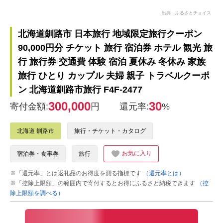
出典：ふるさとチョイス
北海道釧路市 日本旅行 地域限定旅行クーポン
90,000円分 チケット 旅行 宿泊券 ホテル 観光 旅
行 旅行券 交通費 体験 宿泊 夏休み 冬休み 家族
旅行 ひとり カップル 夫婦 親子 トラベルクーポ
ン 北海道釧路市旅行 F4F-2477
300,000
30
寄付金額:
円
還元率:
%
北海道 釧路市
旅行・チケット・カタログ
お気に入り
宿泊券・食事券
旅行
※「還元率」とは返礼品のお得度を測る指標です
（還元率とは）
※「控除上限額」の範囲内で寄付するとお得にふるさと納税できます
（控
除上限額を調べる）