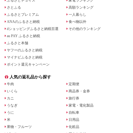
ふるさとチョイス
家電ランキング
さとふる
高額ランキング
ふるさとプレミアム
一人暮らし
ANAのふるさと納税
食べ物以外
dショッピングふるさと納税百選
その他のランキング
au PAY ふるさと納税
ふるさと本舗
ヤフーのふるさと納税
マイナビふるさと納税
ポイント還元キャンペーン
人気の返礼品から探す
牛肉
定期便
いくら
商品券・金券
カニ
旅行券
うなぎ
家電・電化製品
うに
自転車
米
日用品
果物・フルーツ
化粧品