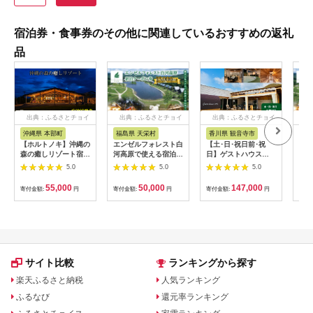
宿泊券・食事券のその他に関連しているおすすめの返礼
品
出典：ふるさとチョイ
出典：ふるさとチョイ
出典：ふるさとチョイ
出
ス
ス
ス
沖縄県 本部町
福島県 天栄村
香川県 観音寺市
福
【ホルトノキ】沖縄の
エンゼルフォレスト白
【土･日･祝日前･祝
エン
森の癒しリゾート宿泊
河高原で使える宿泊ク
日】ゲストハウス
河高
補助券（１万５千円
ーポン券（15000円相
ONE宿泊券 3名様1
ーポ
5.0
5.0
5.0
分：５千円券３枚）
当） ペット コテージ
泊
相当）
サウナ グランピング
55,000
50,000
147,000
寄付金額:
円
寄付金額:
円
寄付金額:
円
寄付
キャンプ スパ ドッグ
ラン F21T-098
サイト比較
ランキングから探す
楽天ふるさと納税
人気ランキング
ふるなび
還元率ランキング