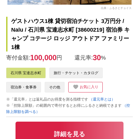
出典：ふるさとチョイス
ゲストハウス1棟 貸切宿泊チケット 3万円分 /
Nalu / 石川県 宝達志水町 [38600219] 宿泊券 キ
ャンプ コテージ ロッジ アウトドア ファミリー
1棟
100,000
30
寄付金額:
円
還元率:
%
石川県 宝達志水町
旅行・チケット・カタログ
お気に入り
宿泊券・食事券
その他
※「還元率」とは返礼品のお得度を測る指標です
（還元率とは）
※「控除上限額」の範囲内で寄付するとお得にふるさと納税できます
（控
除上限額を調べる）
詳細を見る