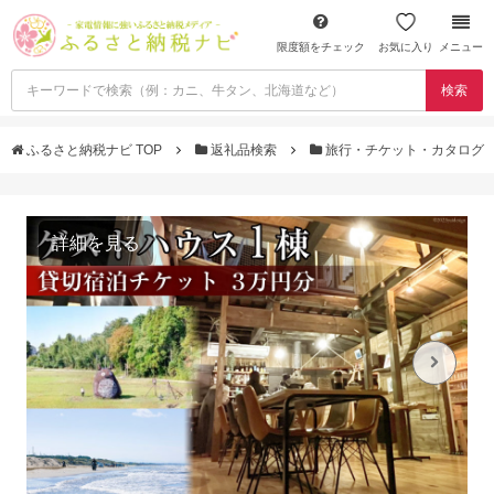
限度額をチェック
お気に入り
メニュー
検索
ふるさと納税ナビ TOP
返礼品検索
旅行・チケット・カタログ
詳細を見る