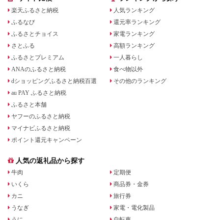
楽天ふるさと納税
人気ランキング
ふるなび
還元率ランキング
ふるさとチョイス
家電ランキング
さとふる
高額ランキング
ふるさとプレミアム
一人暮らし
ANAのふるさと納税
食べ物以外
dショッピングふるさと納税百選
その他のランキング
au PAY ふるさと納税
ふるさと本舗
ヤフーのふるさと納税
マイナビふるさと納税
ポイント還元キャンペーン
人気の返礼品から探す
牛肉
定期便
いくら
商品券・金券
カニ
旅行券
うなぎ
家電・電化製品
うに
自転車