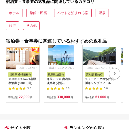
宿泊券・食事券の返礼品に関連しているカテゴリ
ホテル
旅館・民宿
ペットと泊まれる宿
温泉
旅行
その他
宿泊券・食事券に関連しているおすすめの返礼品
出典：ふるなび
出典：ふるさとプレミ
出典：ふるさとチョイ
出
アム
ス
福島県 会津若松市
兵庫県 淡路市
高知県 越知町
富
YUKKURA Inn 1名様
海風テラス 宿泊券
スノーピークおち仁淀
立山
宿泊券 (6600円分) ワ
淡路島 貸別荘
川キャンプフィールド
券 1
ーケーションお試しプ
「住箱-jyubako-」ペ
額 6
5.0
5.0
5.0
ラン｜東北 福島県 会
ア宿泊チケット
ケッ
津若松市 東山温泉 旅
山荘
22,000
330,000
61,000
寄付金額:
円
寄付金額:
円
寄付金額:
円
寄付
行 クーポン 利用券
観光
[0800]
ト 
アル
観光
部観光
サイト比較
ランキングから探す