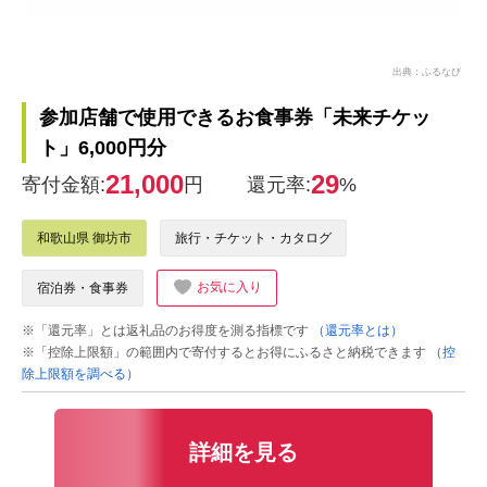
出典：ふるなび
参加店舗で使用できるお食事券「未来チケッ
ト」6,000円分
21,000
29
寄付金額:
円
還元率:
%
和歌山県 御坊市
旅行・チケット・カタログ
お気に入り
宿泊券・食事券
※「還元率」とは返礼品のお得度を測る指標です
（還元率とは）
※「控除上限額」の範囲内で寄付するとお得にふるさと納税できます
（控
除上限額を調べる）
詳細を見る