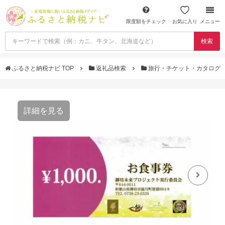
限度額をチェック
お気に入り
メニュー
検索
ふるさと納税ナビ TOP
返礼品検索
旅行・チケット・カタログ
詳細を見る