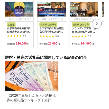
出典：ふるさとチョイ
出典：ふるさとチョイ
出典：ふるさとチョイ
出
ス
ス
ス
山形県
熊本県 上天草市
福井県 あわら市
岐
山形県内温泉旅館 宿
上天草市内の宿泊施設
グランディア芳泉【別
宿泊
泊補助券36000円分
宿泊利用券5,000円分
邸 個止吹気亭 2階 コ
円分
（やまがた女将会の
宿泊券 クーポン ホテ
ンフォートスイート
館 
5.0
5.0
5.0
宿） 旅行 温泉 宿泊
ル 旅館 旅行 熊本県
露天風呂付客室】1泊
泊割
温泉宿 補助券 温泉旅
上天草市
2食付き ペア宿泊券
ト 
120,000
20,000
344,000
寄付金額:
円
寄付金額:
円
寄付金額:
円
寄付
行 母の日 父の日 ギフ
（2名様分） ／ 旅行
ト 贈り物 国内旅行 送
チケット 温泉 北陸 あ
料無料 ふるさと納税
わら温泉 特別スイー
F2Y-1996
ト 冷蔵庫インクルー
旅館・民宿の返礼品に関連している記事の紹介
シブ グランディア あ
わら
【2026年最新】ふるさと納税 金
券の返礼品ランキング｜旅行
券・食事券・商品券を比較