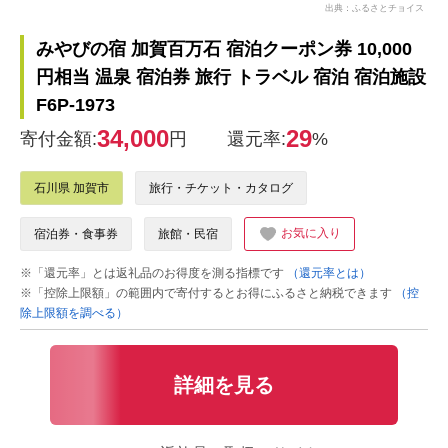
出典：ふるさとチョイス
みやびの宿 加賀百万石 宿泊クーポン券 10,000
円相当 温泉 宿泊券 旅行 トラベル 宿泊 宿泊施設
F6P-1973
34,000
29
寄付金額:
円
還元率:
%
石川県 加賀市
旅行・チケット・カタログ
お気に入り
宿泊券・食事券
旅館・民宿
※「還元率」とは返礼品のお得度を測る指標です
（還元率とは）
※「控除上限額」の範囲内で寄付するとお得にふるさと納税できます
（控
除上限額を調べる）
詳細を見る