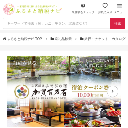
限度額をチェック
お気に入り
メニュー
検索
ふるさと納税ナビ TOP
返礼品検索
旅行・チケット・カタログ
詳細を見る