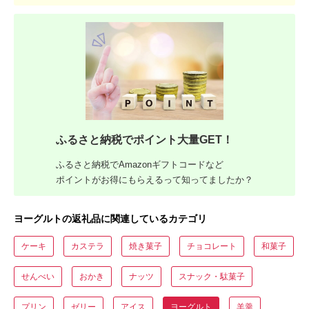
ふるさと納税でポイント大量GET！
ふるさと納税でAmazonギフトコードなど
ポイントがお得にもらえるって知ってましたか？
ヨーグルトの返礼品に関連しているカテゴリ
ケーキ
カステラ
焼き菓子
チョコレート
和菓子
せんべい
おかき
ナッツ
スナック・駄菓子
プリン
ゼリー
アイス
ヨーグルト
羊羹