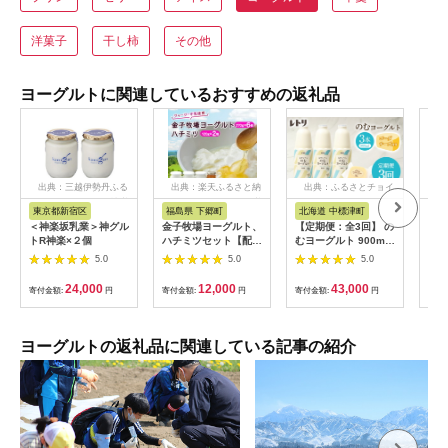
洋菓子
干し柿
その他
ヨーグルトに関連しているおすすめの返礼品
出典：三越伊勢丹ふる
出典：楽天ふるさと納
出典：ふるさとチョイ
さと納税
税
ス
東京都新宿区
福島県 下郷町
北海道 中標津町
茨
＜神楽坂乳業＞神グル
金子牧場ヨーグルト、
【定期便：全3回】 の
R-
トR神楽×２個
ハチミツセット【配送
むヨーグルト 900ml
トド
不可地域：離島】
3本 ゴーダチーズ
糖不
5.0
5.0
5.0
125g 飲むヨーグルト
ーグ
ヨーグルト ゴーダチ
ルト 
24,000
12,000
43,000
寄付金額:
円
寄付金額:
円
寄付金額:
円
寄付
ーズ チーズ 定期便 3
ヶ月 月1回 朝食 おつ
まみ ふるさと納税 北
海道 中標津町 中標津
ヨーグルトの返礼品に関連している記事の紹介
【1102203】