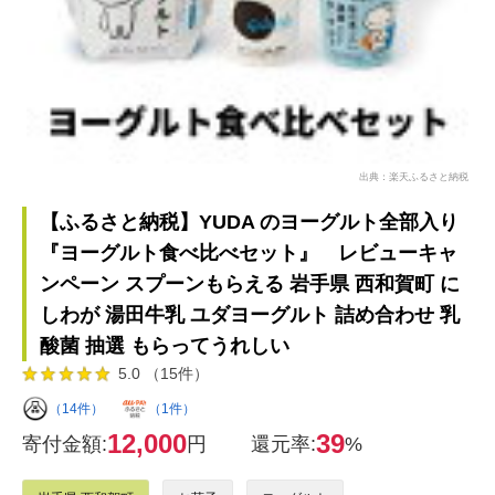
出典：楽天ふるさと納税
【ふるさと納税】YUDA のヨーグルト全部入り
『ヨーグルト食べ比べセット』 レビューキャ
ンペーン スプーンもらえる 岩手県 西和賀町 に
しわが 湯田牛乳 ユダヨーグルト 詰め合わせ 乳
酸菌 抽選 もらってうれしい
5.0 （15件）
（14件）
（1件）
12,000
39
寄付金額:
円
還元率:
%