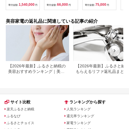
ージチェア あんま王
PREMIUM NP-
【1582369】
ティ
1,540,000
66,000
75,000
寄付金額:
円
寄付金額:
円
寄付金額:
円
寄付
無重力 長野県 木島平
EHSP23BK アタッチ
村 信州
メント付 頭皮ケア 頭
皮マッサージ ヘッド
スパ 美顔器 マッサー
美容家電の返礼品に関連している記事の紹介
ジ ボディケア リフト
ケア フェイスケア ス
カルプ ボディ 全身 防
水 美容 美容家電 福岡
市 福岡
【2026年最新】ふるさと納税の
【2026年最新】ふるさと納
美容おすすめランキング｜美容
もらえるリファ返礼品まとめ
家電・コスメ・スキンケアを比
製品別・自治体別に紹介
較
サイト比較
ランキングから探す
楽天ふるさと納税
人気ランキング
ふるなび
還元率ランキング
ふるさとチョイス
家電ランキング