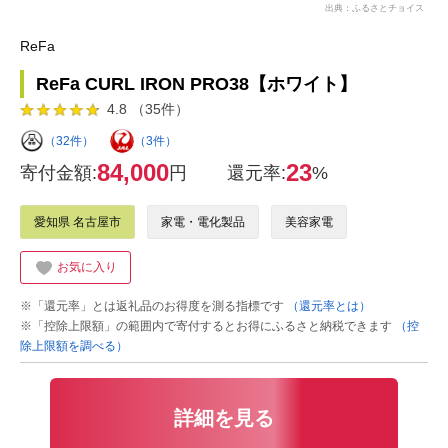
出典：ふるさとチョイス
ReFa
ReFa CURL IRON PRO38【ホワイト】
4.8 （35件）
（32件）
（3件）
84,000
23
寄付金額:
円
還元率:
%
愛知県 名古屋市
家電・電化製品
美容家電
お気に入り
※「還元率」とは返礼品のお得度を測る指標です
（還元率とは）
※「控除上限額」の範囲内で寄付するとお得にふるさと納税できます
（控
除上限額を調べる）
詳細を見る