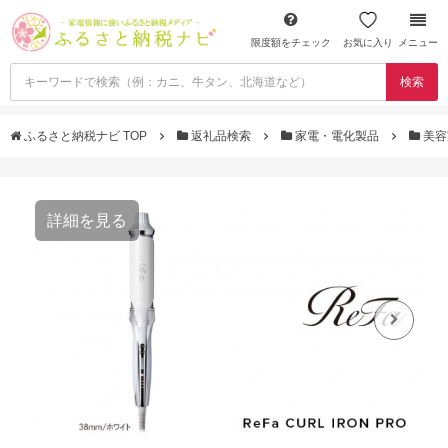
限度額をチェック
お気に入り
メニュー
検索
ふるさと納税ナビ TOP
返礼品検索
家電・電化製品
美容
詳細を見る