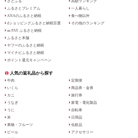
さとふる
高額ランキング
ふるさとプレミアム
一人暮らし
ANAのふるさと納税
食べ物以外
dショッピングふるさと納税百選
その他のランキング
au PAY ふるさと納税
ふるさと本舗
ヤフーのふるさと納税
マイナビふるさと納税
ポイント還元キャンペーン
人気の返礼品から探す
牛肉
定期便
いくら
商品券・金券
カニ
旅行券
うなぎ
家電・電化製品
うに
自転車
米
日用品
果物・フルーツ
化粧品
ビール
アクセサリー