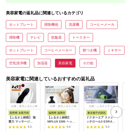
美容家電の返礼品に関連しているカテゴリ
ホットプレート
掃除機他
洗濯機
コーヒーメーカ
掃除機
テレビ
炊飯器
トースター
ホットプレート
コーヒーメーカー
餅つき機
ミキサー
空気清浄機
加湿器
美容家電
その他
美容家電に関連しているおすすめの返礼品
出典：楽天ふるさと納
出典：楽天ふるさと納
出典：ふるさとチョイ
出
税
税
ス
長野県 木島平村
福岡県 福岡市
東京都千代田区
大
【ふるさと納税】 無
【ふるさと納税】
ドクターエア ストレ
O1
重力 マッサージ
NIPLUX EMS ヘッ
ッチロール3 ESR-07
SH
R1500-01 あんま王4
ド・フェイシャルケア
ブラック(プレゼント/
スタ
5.0
5.0
5.0
| 日用品 家電 マッサ
HEAD SPA
振動/寝ながら)
B1