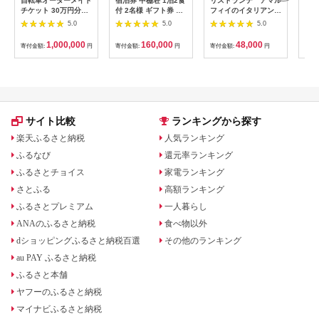
自転車オーダーメイド
宿泊券 中棚荘 1泊2食
リストランテ アマル
専門
チケット 30万円分
付 2名様 ギフト券 チ
フィイのイタリアンデ
菜と
【1360365】
ケット 券 宿泊 旅行
ィナーコースA ペア
池】
5.0
5.0
5.0
温泉 食事
券
鳥コ
064
1,000,000
160,000
48,000
寄付金額:
円
寄付金額:
円
寄付金額:
円
寄付
サイト比較
ランキングから探す
楽天ふるさと納税
人気ランキング
ふるなび
還元率ランキング
ふるさとチョイス
家電ランキング
さとふる
高額ランキング
ふるさとプレミアム
一人暮らし
ANAのふるさと納税
食べ物以外
dショッピングふるさと納税百選
その他のランキング
au PAY ふるさと納税
ふるさと本舗
ヤフーのふるさと納税
マイナビふるさと納税