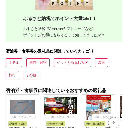
ふるさと納税でポイント大量GET！
ふるさと納税でAmazonギフトコードなど
ポイントがお得にもらえるって知ってましたか？
宿泊券・食事券の返礼品に関連しているカテゴリ
ホテル
旅館・民宿
ペットと泊まれる宿
温泉
旅行
その他
宿泊券・食事券に関連しているおすすめの返礼品
出典：ふるさとチョイ
出典：ふるさとプレミ
出典：ふるなび
ス
アム
愛知県 大口町
長野県 小諸市
神奈川県 鎌倉市
京