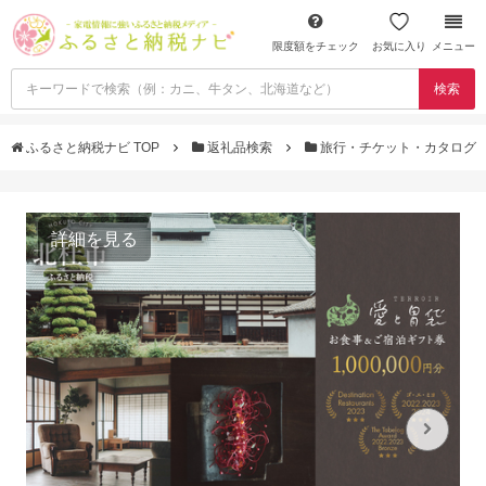
限度額をチェック
お気に入り
メニュー
検索
ふるさと納税ナビ TOP
返礼品検索
旅行・チケット・カタログ
詳細を見る