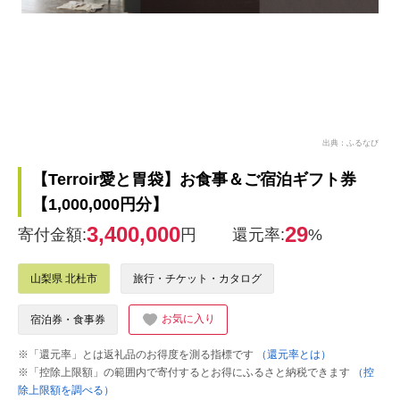
出典：ふるなび
【Terroir愛と胃袋】お食事＆ご宿泊ギフト券
【1,000,000円分】
3,400,000
29
寄付金額:
円
還元率:
%
山梨県 北杜市
旅行・チケット・カタログ
お気に入り
宿泊券・食事券
※「還元率」とは返礼品のお得度を測る指標です
（還元率とは）
※「控除上限額」の範囲内で寄付するとお得にふるさと納税できます
（控
除上限額を調べる）