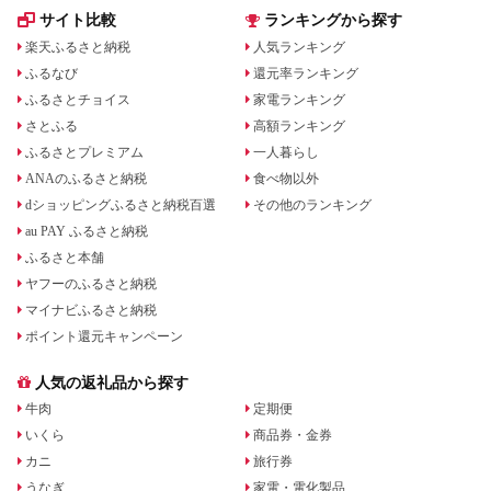
サイト比較
ランキングから探す
楽天ふるさと納税
人気ランキング
ふるなび
還元率ランキング
ふるさとチョイス
家電ランキング
さとふる
高額ランキング
ふるさとプレミアム
一人暮らし
ANAのふるさと納税
食べ物以外
dショッピングふるさと納税百選
その他のランキング
au PAY ふるさと納税
ふるさと本舗
ヤフーのふるさと納税
マイナビふるさと納税
ポイント還元キャンペーン
人気の返礼品から探す
牛肉
定期便
いくら
商品券・金券
カニ
旅行券
うなぎ
家電・電化製品