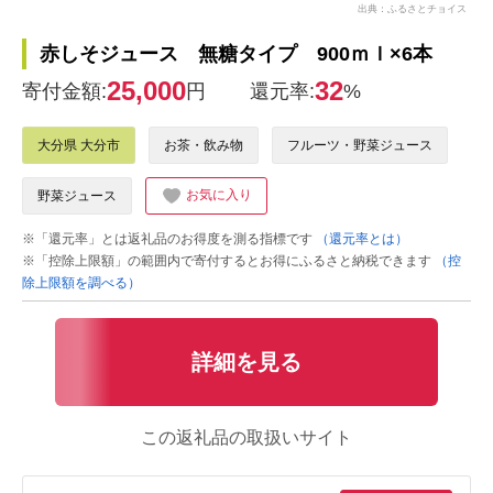
出典：ふるさとチョイス
赤しそジュース 無糖タイプ 900ｍｌ×6本
25,000
32
寄付金額:
円
還元率:
%
大分県 大分市
お茶・飲み物
フルーツ・野菜ジュース
お気に入り
野菜ジュース
※「還元率」とは返礼品のお得度を測る指標です
（還元率とは）
※「控除上限額」の範囲内で寄付するとお得にふるさと納税できます
（控
除上限額を調べる）
詳細を見る
この返礼品の取扱いサイト