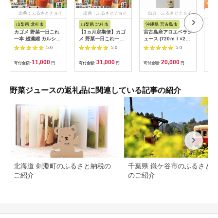
出典：ふるさとチョイ
出典：ふるさとチョイ
出典：ふるさとチョイ
出
ス
ス
ス
山梨県 北杜市
山梨県 北杜市
沖縄県 宮古島市
大
カゴメ 野菜一日これ
【3ヵ月定期便】カゴ
宮古島産アロエベラジ
022
一本 超濃縮 カルシウ
メ 野菜一日これ一本
ュース (720ｍｌ×2本
く野
ム＆マグネシウム
超濃縮 高リコピン＆
セット）
ケー
5.0
5.0
5.0
125ml 紙パック 24本
ビタミンA・E 125ml
入 （野菜ジュー
紙パック 24本入 （野
11,000
31,000
20,000
寄付金額:
円
寄付金額:
円
寄付金額:
円
寄付
ス） 濃縮ジュース
菜ジュース） 濃縮ジ
名水仕込 無添加 これ
ュース 名水仕込 無添
1本 野菜不足 350g
加 これ1本 健康 飲料
30品目 健康志向 飲料
健康食品 仕送り 防災
野菜ジュースの返礼品に関連している記事の紹介
北海道 剣淵町のふるさと納税の
千葉県 鎌ケ谷市のふるさと
ご紹介
のご紹介