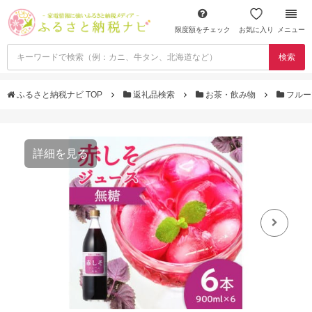
限度額をチェック
お気に入り
メニュー
検索
ふるさと納税ナビ TOP
返礼品検索
お茶・飲み物
フルー
詳細を見る